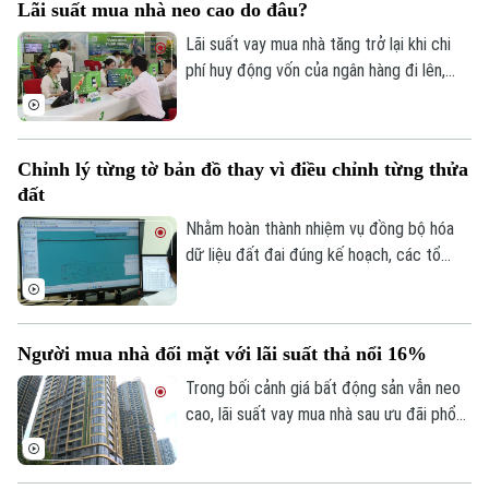
Lãi suất mua nhà neo cao do đâu?
này.
Lãi suất vay mua nhà tăng trở lại khi chi
phí huy động vốn của ngân hàng đi lên,
trong khi tín dụng bất động sản vẫn được
kiểm soát, khiến người mua nhà chịu áp
lực tài chính lớn hơn.
Chỉnh lý từng tờ bản đồ thay vì điều chỉnh từng thửa
đất
Nhằm hoàn thành nhiệm vụ đồng bộ hóa
dữ liệu đất đai đúng kế hoạch, các tổ
công tác luôn tìm các phương án để
chỉnh lý, cập nhật dữ liệu đất đai đảm bảo
theo đúng yêu cầu, trong đó, việc chỉnh lý
Người mua nhà đối mặt với lãi suất thả nổi 16%
từng tờ bản đồ thay vì chỉnh lý từng thửa
đất như trước đây đã và đang được xem
Trong bối cảnh giá bất động sản vẫn neo
Theo dõi Hà Nội On
là giải pháp tối ưu.
cao, lãi suất vay mua nhà sau ưu đãi phổ
biến 13-15% một năm, tăng mạnh so với
năm ngoái đã tạo áp lực lớn lên thanh