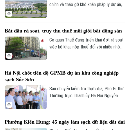
chính và tháo gỡ khó khăn pháp lý dự án,
Tập đoàn Novaland ghi nhận kết quả kinh
doanh tích cực khi có lãi trở lại. Doanh
nghiệp cũng tiếp tục triển khai các giải
Bắt đầu rà soát, truy thu thuế môi giới bất động sản
pháp xử lý nợ, tạo nền tảng cho quá trình
phục hồi trong thời gian tới.
Cơ quan Thuế đang triển khai đợt rà soát
việc kê khai, nộp thuế đối với nhiều nhóm
cá nhân có thu nhập cao từ nhiều nguồn,
trong đó có môi giới bất động sản.
Hà Nội chốt tiến độ GPMB dự án khu công nghiệp
sạch Sóc Sơn
Sau chuyến kiểm tra thực địa, Phó Bí thư
Thường trực Thành ủy Hà Nội Nguyễn
Trọng Đông yêu cầu toàn bộ công tác giải
phóng mặt bằng Dự án đầu tư xây dựng
hạ tầng kỹ thuật Khu Công nghiệp sạch
Phường Kiến Hưng: 45 ngày làm sạch dữ liệu đất đai
Sóc Sơn và Dự án xây dựng tuyến đường