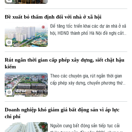
mini quanh nhiều trường đại học tại Hà
Nội bắt đầu tăng nhẹ.
Đề xuất bỏ thẩm định đối với nhà ở xã hội
Để tăng tốc triển khai các dự án nhà ở xã
hội, HĐND thành phố Hà Nội đề nghị cắt
bỏ hoàn toàn khâu "thẩm định và ra quyết
định miễn tiền sử dụng đất". Bởi khi dự án
được xác định là nhà ở xã hội, doanh
Rút ngắn thời gian cấp phép xây dựng, siết chặt hậu
nghiệp sẽ được tự động miễn các thủ tục
kiểm
này để làm thủ tục giao đất.
Theo các chuyên gia, rút ngắn thời gian
cấp phép xây dựng, chuyển phương thức
quản lý từ “tiền kiểm” sang “hậu kiểm” sẽ
góp phần nâng cao hiệu lực, hiệu quả quản
lý nhà nước trong lĩnh vực xây dựng.
Doanh nghiệp khó giảm giá bất động sản vì áp lực
chi phí
Nguồn cung bất động sản tiếp tục cải