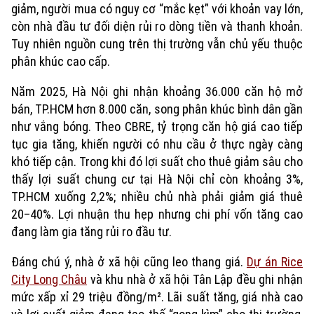
giảm, người mua có nguy cơ “mắc kẹt” với khoản vay lớn,
còn nhà đầu tư đối diện rủi ro dòng tiền và thanh khoản.
Tuy nhiên nguồn cung trên thị trường vẫn chủ yếu thuộc
phân khúc cao cấp.
Năm 2025, Hà Nội ghi nhận khoảng 36.000 căn hộ mở
bán, TP.HCM hơn 8.000 căn, song phân khúc bình dân gần
như vắng bóng. Theo CBRE, tỷ trọng căn hộ giá cao tiếp
tục gia tăng, khiến người có nhu cầu ở thực ngày càng
khó tiếp cận. Trong khi đó lợi suất cho thuê giảm sâu cho
Xu hướng
thấy lợi suất chung cư tại Hà Nội chỉ còn khoảng 3%,
TP.HCM xuống 2,2%; nhiều chủ nhà phải giảm giá thuê
20–40%. Lợi nhuận thu hẹp nhưng chi phí vốn tăng cao
đang làm gia tăng rủi ro đầu tư.
Đáng chú ý, nhà ở xã hội cũng leo thang giá.
Dự án Rice
City Long Châu
và khu nhà ở xã hội Tân Lập đều ghi nhận
mức xấp xỉ 29 triệu đồng/m². Lãi suất tăng, giá nhà cao