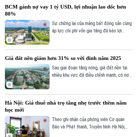
khoản.
BCM gánh nợ vay 1 tỷ USD, lợi nhuận lao dốc hơn
80%
Sự chững lại của mảng bất động sản cùng
áp lực chi phí vốn gia tăng đã kéo lợi
nhuận nửa đầu năm 2026 của Tập đoàn
Đầu tư và Phát triển Công nghiệp
Becamex giảm hơn 80%. Trong bối cảnh
Giá đất nền giảm hơn 31% so với đỉnh năm 2025
dư nợ tài chính lên khoảng 1 tỷ USD, cổ
phiếu doanh nghiệp cũng giảm mạnh và lùi
Sau giai đoạn tăng nóng, giá đất nền tại
về vùng giá thấp nhất trong 5 năm.
nhiều khu vực đã điều chỉnh mạnh, có nơi
giảm tới 31% so với mức đỉnh thiết lập
cuối năm 2025.
Hà Nội: Giá thuê nhà trọ tăng nhẹ trước thềm năm
học mới
Theo ghi nhận của phóng viên Cơ quan
Báo và Phát thanh, Truyền hình Hà Nội,
đầu tháng 8, giá thuê nhà trọ và chung cư