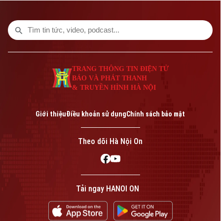
đổi số trong quản lý đất đai.
TRANG THÔNG TIN ĐIỆN TỬ
BÁO VÀ PHÁT THANH
& TRUYỀN HÌNH HÀ NỘI
Giới thiệu
Điều khoản sử dụng
Chính sách bảo mật
Theo dõi Hà Nội On
Tải ngay HANOI ON