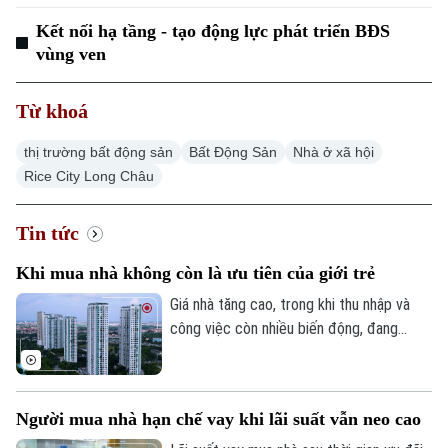
Kết nối hạ tầng - tạo động lực phát triển BĐS
vùng ven
Từ khoá
thị trường bất động sản
Bất Động Sản
Nhà ở xã hội
Rice City Long Châu
Tin tức
Khi mua nhà không còn là ưu tiên của giới trẻ
Giá nhà tăng cao, trong khi thu nhập và
công việc còn nhiều biến động, đang
khiến giấc mơ sở hữu nhà ngày càng xa
với không ít người trẻ. Thay vì mua nhà,
nhiều người lựa chọn thuê, dành nguồn lực
Người mua nhà hạn chế vay khi lãi suất vẫn neo cao
Chuyên mục
cho công việc và chất lượng cuộc sống.