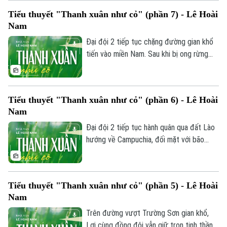
không cho đi qua con suối thiêng, bộ đội
Tiểu thuyết "Thanh xuân như cỏ" (phần 7) - Lê Hoài
Việt Nam đành tự chặt cây, đóng cọc
Nam
vượt đầm lầy, gồng mình chống chọi với
rắn độc, côn trùng và bệnh tật nguy hiểm.
Đại đội 2 tiếp tục chặng đường gian khổ
tiến vào miền Nam. Sau khi bị ong rừng
tấn công làm một chiến sĩ trúng độc nặng,
được hai cha con người Lào cứu chữa
bằng thuốc dân gian - khẩu đội của Lợi lại
Tiểu thuyết "Thanh xuân như cỏ" (phần 6) - Lê Hoài
gặp sự cố hỏng kim phun xe kéo pháo,
Nam
Liên hệ đường dây nóng (bấm để gọi)
khiến cả nhóm đành mắc kẹt giữa rừng
sâu.
Đại đội 2 tiếp tục hành quân qua đất Lào
Tòa soạn
Tòa soạn
hướng về Campuchia, đối mặt với bão
0865.116.699 (hotline)
0865.116.699
bom, địa hình hiểm trở cùng cơn khát và
cái đói hoành hành. Giữa gian khổ, Lợi và
Khuyến đi lấy nước tuy bắt được cá cua
Tiểu thuyết "Thanh xuân như cỏ" (phần 5) - Lê Hoài
nhưng lại bàng hoàng phát hiện một hang
Nam
động đầy xương người.
Trên đường vượt Trường Sơn gian khổ,
Lợi cùng đồng đội vẫn giữ trọn tinh thần