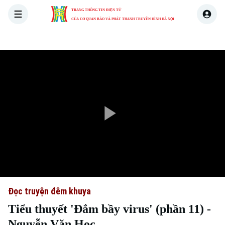
TRANG THÔNG TIN ĐIỆN TỬ
CỦA CƠ QUAN BÁO VÀ PHÁT THANH TRUYỀN HÌNH HÀ NỘI
THỜI SỰ
HÀ NỘI
THẾ GIỚI
KINH TẾ
NHÀ ĐẤT
Play
Video
Đọc truyện đêm khuya
Tiểu thuyết 'Đắm bầy virus' (phần 11) -
Nguyễn Văn Học