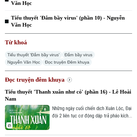
Văn Học
Chuyên mục
Tiểu thuyết 'Đắm bầy virus' (phần 10) - Nguyễn
Thời sự
Văn Học
Hà Nội
Hà Nội
Từ khoá
Chính trị
Nhịp sống Hà Nội
Thế giới
Tiểu thuyết 'Đắm bầy virus'
Đắm bầy virus
Nguyễn Văn Học
Đọc truyện Đêm khuya
Xã hội
Người Hà Nội
Tin tức
Kinh tế
An ninh trật tự
Đọc truyện đêm khuya
Khoảnh khắc Hà Nội
Quân sự
Tin tức
Nhà đất
Công nghệ
Tiểu thuyết 'Thanh xuân như cỏ' (phần 16) - Lê Hoài
Ẩm thực
Hồ sơ
Nam
Cafe sáng
Tin tức
Tàu và Xe
Những ngày cuối chiến dịch Xuân Lộc, Đại
Người Việt 4 phương
Tài chính Ngân hàng
đội 2 liên tục cơ động dập trả pháo kích.
Đầu tư
Ô tô
Dù bị thương nặng, tài xế Nguyễn Văn
Giáo dục
Doanh nghiệp
Điều vẫn ráng đưa xe về chỗ an toàn; Lợi
Căn hộ
Tàu