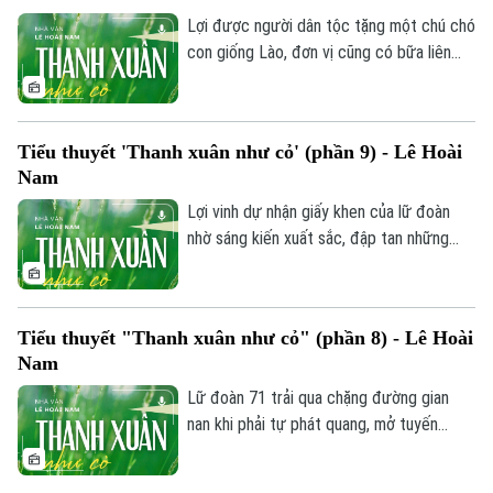
Anh Thơ cũng được đồng đội tích cực
Lợi được người dân tộc tặng một chú chó
vun vén.
con giống Lào, đơn vị cũng có bữa liên
hoan vui vẻ từ số gà đổi được. Rắc rối
xảy ra khi Lợi, Quân và Ngô Phi Nam Sơn
nổi hứng đi "trộm" áo lót của các nữ quân
Tiểu thuyết 'Thanh xuân như cỏ' (phần 9) - Lê Hoài
nhân để đổi lấy gà như lần trước nhưng bị
Nam
Thiếu úy Nguyễn Thanh Thảo bắt quả
tang. Tuy nhiên, thay vì xử phạt nặng, đơn
Lợi vinh dự nhận giấy khen của lữ đoàn
vị nữ lại đưa ra một thử thách vô cùng
nhờ sáng kiến xuất sắc, đập tan những
đặc biệt.
thông tin thất thiệt từ phía địch về việc
tiêu diệt lực lượng pháo cao xạ. Giữa bão
lửa khốc liệt, các chiến sĩ trẻ vẫn giữ trọn
Tiểu thuyết "Thanh xuân như cỏ" (phần 8) - Lê Hoài
tinh thần lạc quan, nghĩa tình đồng đội và
Nam
niềm tin mãnh liệt cho đến ngày đất nước
hoàn toàn thống nhất.
Lữ đoàn 71 trải qua chặng đường gian
nan khi phải tự phát quang, mở tuyến
đường mới dài 7km để tránh đi qua khu
vực Khmer Đỏ. Do dân làng nhất quyết