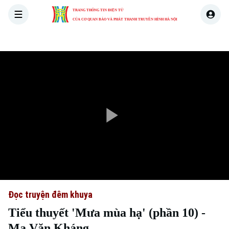
TRANG THÔNG TIN ĐIỆN TỬ
CỦA CƠ QUAN BÁO VÀ PHÁT THANH TRUYỀN HÌNH HÀ NỘI
THỜI SỰ
HÀ NỘI
THẾ GIỚI
KINH TẾ
NHÀ ĐẤT
Play
Video
Đọc truyện đêm khuya
Tiểu thuyết 'Mưa mùa hạ' (phần 10) -
Ma Văn Kháng