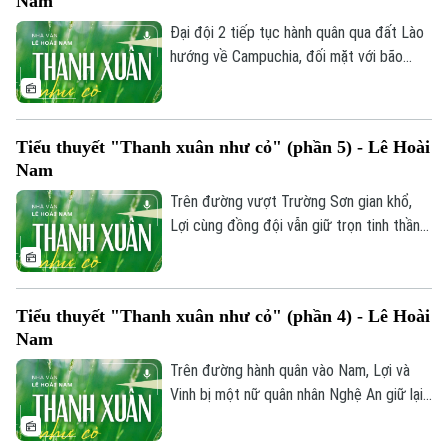
Nam
khiến cả nhóm đành mắc kẹt giữa rừng
sâu.
Đại đội 2 tiếp tục hành quân qua đất Lào
hướng về Campuchia, đối mặt với bão
bom, địa hình hiểm trở cùng cơn khát và
cái đói hoành hành. Giữa gian khổ, Lợi và
Khuyến đi lấy nước tuy bắt được cá cua
Tiểu thuyết "Thanh xuân như cỏ" (phần 5) - Lê Hoài
nhưng lại bàng hoàng phát hiện một hang
Nam
động đầy xương người.
Liên hệ đường dây nóng (bấm để gọi)
Trên đường vượt Trường Sơn gian khổ,
Tòa soạn
Tòa soạn
Lợi cùng đồng đội vẫn giữ trọn tinh thần
lạc quan. Tại suối Sa Thầy hùng vĩ, họ có
0865.116.699 (hotline)
0865.116.699
phút thảnh thơi tắm suối và bất ngờ gặp
nhóm nữ quân nhân, mở ra những cuộc trò
Tiểu thuyết "Thanh xuân như cỏ" (phần 4) - Lê Hoài
chuyện tình cảm, ấm áp giữa bão lửa
Nam
chiến tranh.
Trên đường hành quân vào Nam, Lợi và
Vinh bị một nữ quân nhân Nghệ An giữ lại
vì vô tình vào khu vực cấm. Về đến doanh
trại hậu cần, Lợi bàng hoàng nhận lại thư