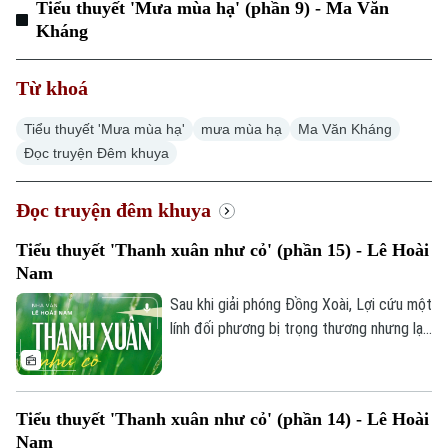
Tiểu thuyết 'Mưa mùa hạ' (phần 9) - Ma Văn
Kháng
Thời sự
Từ khoá
Hà Nội
Hà Nội
Tiểu thuyết 'Mưa mùa hạ'
mưa mùa hạ
Ma Văn Kháng
Chính trị
Đọc truyện Đêm khuya
Nhịp sống Hà Nội
Thế giới
Xã hội
Người Hà Nội
Đọc truyện đêm khuya
Tin tức
Kinh tế
An ninh trật tự
Khoảnh khắc Hà Nội
Tiểu thuyết 'Thanh xuân như cỏ' (phần 15) - Lê Hoài
Quân sự
Tin tức
Nam
Nhà đất
Công nghệ
Ẩm thực
Hồ sơ
Sau khi giải phóng Đồng Xoài, Lợi cứu một
Cafe sáng
Tin tức
lính đối phương bị trọng thương nhưng lại
Tàu và Xe
Người Việt 4 phương
bị chính người này nổ súng bắn trả. May
Tài chính Ngân hàng
Đầu tư
mắn thoát chết, anh càng thấm thía sự
Ô tô
Giáo dục
khốc liệt và nghiệt ngã của chiến tranh.
Doanh nghiệp
Căn hộ
Tiểu thuyết 'Thanh xuân như cỏ' (phần 14) - Lê Hoài
Tiếp tục hành quân về Bến Cát, Đại đội 2
Tàu
Tin tức
Nam
Văn hóa