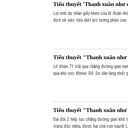
Tiểu thuyết 'Thanh xuân như c
Lợi vinh dự nhận giấy khen của lữ đoàn nhờ
địch về việc tiêu diệt lực lượng pháo cao x
lạc quan, nghĩa tình đồng đội và niềm tin
Tiểu thuyết "Thanh xuân như c
Lữ đoàn 71 trải qua chặng đường gian nan
qua khu vực Khmer Đỏ. Do dân làng nhất q
chặt cây, đóng cọc vượt đầm lầy, gồng mì
Tiểu thuyết "Thanh xuân như c
Đại đội 2 tiếp tục chặng đường gian khổ t
trúng độc nặng, được hai cha con người L