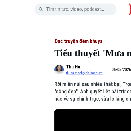
Thứ Sáu
THỜI SỰ
HÀ NỘI
THẾ GIỚI
07 Tháng 08, 2026
Hà Nội
Nhịp sống Hà Nộ
Tin tức
Đọc truyện đêm khuya
Tiểu thuyết 'Mưa 
Chính trị
Người Hà Nội
Quân s
Thu Hà
Xã hội
Khoảnh khắc Hà 
Hồ sơ
06/05/2026
thuha.thach@daihanoi.vn
An ninh trật tự
Ẩm thực
Người V
Rời miền núi sau nhiều thất bại, Tr
"sống đẹp". Anh quyết liệt bài trừ 
Công nghệ
hào về sự chính trực, vừa lo lắng 