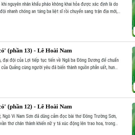
n khi nguyên nhân khẩu pháo không khai hỏa được xác định là do
đội nhanh chóng an táng ba liệt sĩ rồi chuyển sang trận địa mới,
n sang ngắm bắn trực tiếp. Nhờ đó, đơn vị bắn rơi máy bay địch
ểu dương, động viên.
ỏ' (phần 13) - Lê Hoài Nam
inh, đại đội của Lợi tiếp tục tiến về Ngã ba Đông Dương để chuẩn
 đi của Quảng cùng người yêu đã biến thành nguồn phẫn uất, hun
y, buổi giao lưu giữa bộ đội ba nước Việt - Lào - Campuchia đã
chiến trường.
ỏ' (phần 12) - Lê Hoài Nam
i ý, Ngô Vi Nam Sơn đã dũng cảm đọc bài thơ Đông Trường Sơn,
ần thơ chân thành khiến nữ y tá xúc động lên trao hoa, trong
ồng đội hai đơn vị.