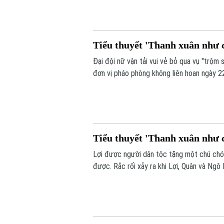
Tiểu thuyết 'Thanh xuân như c
Đại đội nữ vận tải vui vẻ bỏ qua vụ "trộm
đơn vị pháo phòng không liên hoan ngày 2
không khí tập luyện hăng hái, tình cảm l
đồng đội tích cực vun vén.
Tiểu thuyết 'Thanh xuân như c
Lợi được người dân tộc tặng một chú chó 
được. Rắc rối xảy ra khi Lợi, Quân và Ngô
đổi lấy gà như lần trước nhưng bị Thiếu ú
nặng, đơn vị nữ lại đưa ra một thử thách 