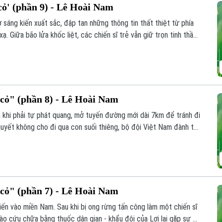
ỏ' (phần 9) - Lê Hoài Nam
 sáng kiến xuất sắc, đập tan những thông tin thất thiệt từ phía
ạ. Giữa bão lửa khốc liệt, các chiến sĩ trẻ vẫn giữ trọn tinh thần
 mãnh liệt cho đến ngày đất nước hoàn toàn thống nhất.
ỏ" (phần 8) - Lê Hoài Nam
 khi phải tự phát quang, mở tuyến đường mới dài 7km để tránh đi
uyết không cho đi qua con suối thiêng, bộ đội Việt Nam đành tự
nh chống chọi với rắn độc, côn trùng và bệnh tật nguy hiểm.
ỏ" (phần 7) - Lê Hoài Nam
iến vào miền Nam. Sau khi bị ong rừng tấn công làm một chiến sĩ
ào cứu chữa bằng thuốc dân gian - khẩu đội của Lợi lại gặp sự cố