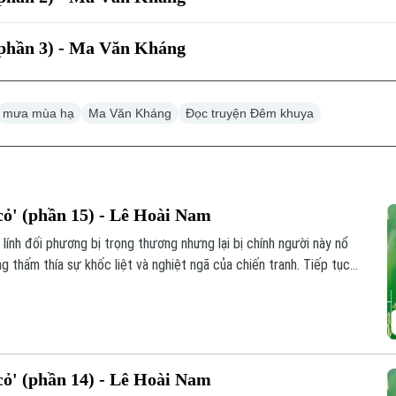
(phần 3) - Ma Văn Kháng
mưa mùa hạ
Ma Văn Kháng
Đọc truyện Đêm khuya
ỏ' (phần 15) - Lê Hoài Nam
 lính đối phương bị trọng thương nhưng lại bị chính người này nổ
g thấm thía sự khốc liệt và nghiệt ngã của chiến tranh. Tiếp tục
háo phòng không 71 áp dụng tài tình chiến thuật "trận địa thật -
ả nhiều đợt không kích dữ dội của địch.
ỏ' (phần 14) - Lê Hoài Nam