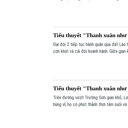
hỏng kim phun xe kéo pháo, khiến cả nhóm
Tiểu thuyết "Thanh xuân như c
Đại đội 2 tiếp tục hành quân qua đất Lào
cơn khát và cái đói hoành hành. Giữa gian
bàng hoàng phát hiện một hang động đầy 
Tiểu thuyết "Thanh xuân như c
Trên đường vượt Trường Sơn gian khổ, Lợi 
hùng vĩ, họ có phút thảnh thơi tắm suối 
tình cảm, ấm áp giữa bão lửa chiến tranh.