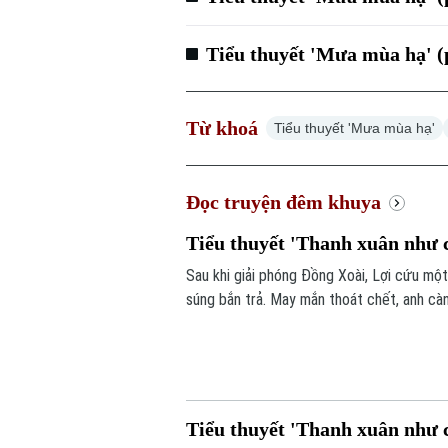
Tiểu thuyết 'Mưa mùa hạ' 
Từ khoá
Tiểu thuyết 'Mưa mùa hạ'
Đọc truyện đêm khuya
Tiểu thuyết 'Thanh xuân như c
Sau khi giải phóng Đồng Xoài, Lợi cứu một
súng bắn trả. May mắn thoát chết, anh càn
hành quân về Bến Cát, Đại đội 2 Lữ đoàn p
giả", giăng bẫy đánh lừa và bẻ gãy hiệu qu
Tiểu thuyết 'Thanh xuân như c