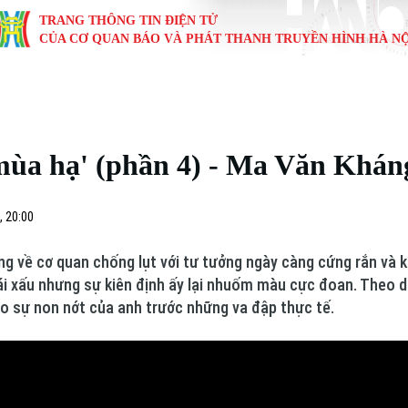
TRANG THÔNG TIN ĐIỆN TỬ
CỦA CƠ QUAN BÁO VÀ PHÁT THANH TRUYỀN HÌNH HÀ NỘ
KINH TẾ
NHÀ ĐẤT
TÀU VÀ XE
GIÁO DỤC
VĂN HÓA
SỨC KHỎ
i
Tin tức
Tin tức
Ô tô
Tin tức
Tin tức
Y tế
mùa hạ' (phần 4) - Ma Văn Khán
ự
Cafe sáng
Đầu tư
Tàu
Tuyển sinh
Làng nghề
Dinh dư
Nội
Tài chính Ngân hàng
Căn hộ
Xe máy
Hướng nghiệp
Di tích
Tư vấn 
, 20:00
iệt 4 phương
Doanh nghiệp
Đất đai
Thị trường
ọng về cơ quan chống lụt với tư tưởng ngày càng cứng rắn và k
cái xấu nhưng sự kiên định ấy lại nhuốm màu cực đoan. Theo d
Kinh nghiệm
Đánh giá
cho sự non nớt của anh trước những va đập thực tế.