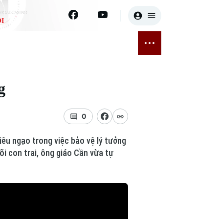
I
E
THỂ THAO
GIẢI TRÍ
ĐÃ PHÁT SÓNG
Bóng đá
Tin tức
g
ỡng
Quần vợt
Sao
sức khỏe
Golf
Điện ảnh
0
Thời trang
iêu ngạo trong việc bảo vệ lý tưởng
õi con trai, ông giáo Cần vừa tự
Âm nhạc