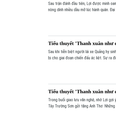
Sau trận đánh đầu tiên, Lợi được minh oa
nòng dính nhiều dầu mỡ lúc hành quân. Đại 
chủ động đổi chiến thuật: bỏ radar, chuyể
và được Lữ đoàn trưởng trực tiếp đến bi
Tiểu thuyết 'Thanh xuân như c
Sau khi tiễn biệt người lái xe Quảng hy s
bị cho giai đoạn chiến đấu ác liệt. Sự ra
đúc quyết tâm chiến đấu trong Lợi. Tại đâ
thắt chặt thêm tình đoàn kết keo sơn nơi 
Tiểu thuyết 'Thanh xuân như c
Trong buổi giao lưu văn nghệ, nhờ Lợi gợ
Tây Trường Sơn gửi tặng Anh Thơ. Những v
tiếng reo hò gán ghép đầy hào hứng của đ