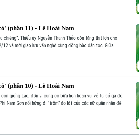
ỏ' (phần 11) - Lê Hoài Nam
 su chiêng", Thiếu úy Nguyễn Thanh Thảo còn tặng thịt lợn cho
2/12 và mời giao lưu văn nghệ cùng đồng bào dân tộc. Giữa
ứa đôi giữa Ngô Vi Nam Sơn và y tá Hà Thị Anh Thơ cũng được
ỏ' (phần 10) - Lê Hoài Nam
con giống Lào, đơn vị cũng có bữa liên hoan vui vẻ từ số gà đổi
 Phi Nam Sơn nổi hứng đi "trộm" áo lót của các nữ quân nhân để
y Nguyễn Thanh Thảo bắt quả tang. Tuy nhiên, thay vì xử phạt
vô cùng đặc biệt.