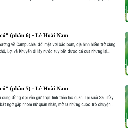
 đành mắc kẹt giữa rừng sâu.
ỏ" (phần 6) - Lê Hoài Nam
 hướng về Campuchia, đối mặt với bão bom, địa hình hiểm trở cùng
 khổ, Lợi và Khuyến đi lấy nước tuy bắt được cá cua nhưng lại
xương người.
ỏ" (phần 5) - Lê Hoài Nam
cùng đồng đội vẫn giữ trọn tinh thần lạc quan. Tại suối Sa Thầy
và bất ngờ gặp nhóm nữ quân nhân, mở ra những cuộc trò chuyện