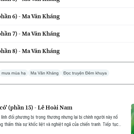
phần 6) - Ma Văn Kháng
phần 7) - Ma Văn Kháng
phần 8) - Ma Văn Kháng
mưa mùa hạ
Ma Văn Kháng
Đọc truyện Đêm khuya
ỏ' (phần 15) - Lê Hoài Nam
 lính đối phương bị trọng thương nhưng lại bị chính người này nổ
g thấm thía sự khốc liệt và nghiệt ngã của chiến tranh. Tiếp tục
háo phòng không 71 áp dụng tài tình chiến thuật "trận địa thật -