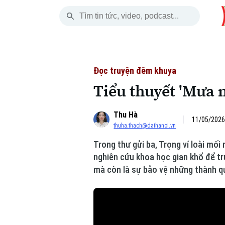
Thứ Bảy
THỜI SỰ
HÀ NỘI
THẾ GIỚI
08 Tháng 08, 2026
Hà Nội
Nhịp sống Hà Nộ
Tin tức
Đọc truyện đêm khuya
Tiểu thuyết 'Mưa 
Chính trị
Người Hà Nội
Quân s
Thu Hà
Xã hội
Khoảnh khắc Hà 
Hồ sơ
11/05/2026
thuha.thach@daihanoi.vn
An ninh trật tự
Ẩm thực
Người V
Trong thư gửi ba, Trọng ví loài mối
nghiên cứu khoa học gian khổ để tru
Công nghệ
mà còn là sự bảo vệ những thành q