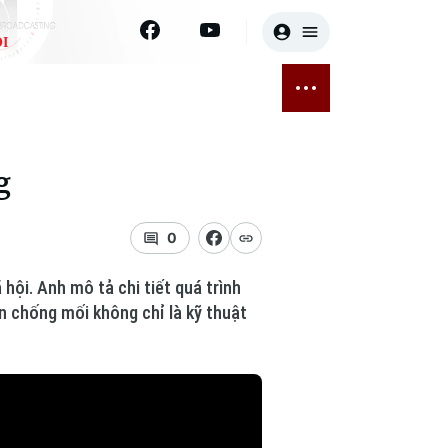
I
E
THỂ THAO
GIẢI TRÍ
ĐÃ PHÁT SÓNG
Bóng đá
Tin tức
g
ỡng
Quần vợt
Sao
sức khỏe
Golf
Điện ảnh
0
Thời trang
hội. Anh mô tả chi tiết quá trình
ến chống mối không chỉ là kỹ thuật
Âm nhạc