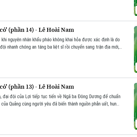
ả nhiều đợt không kích dữ dội của địch.
ỏ' (phần 14) - Lê Hoài Nam
n khi nguyên nhân khẩu pháo không khai hỏa được xác định là do
đội nhanh chóng an táng ba liệt sĩ rồi chuyển sang trận địa mới,
n sang ngắm bắn trực tiếp. Nhờ đó, đơn vị bắn rơi máy bay địch
ểu dương, động viên.
ỏ' (phần 13) - Lê Hoài Nam
inh, đại đội của Lợi tiếp tục tiến về Ngã ba Đông Dương để chuẩn
 đi của Quảng cùng người yêu đã biến thành nguồn phẫn uất, hun
y, buổi giao lưu giữa bộ đội ba nước Việt - Lào - Campuchia đã
chiến trường.