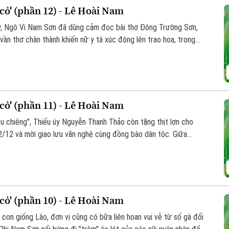
ỏ' (phần 12) - Lê Hoài Nam
i ý, Ngô Vi Nam Sơn đã dũng cảm đọc bài thơ Đông Trường Sơn,
ần thơ chân thành khiến nữ y tá xúc động lên trao hoa, trong
ồng đội hai đơn vị.
ỏ' (phần 11) - Lê Hoài Nam
 su chiêng", Thiếu úy Nguyễn Thanh Thảo còn tặng thịt lợn cho
2/12 và mời giao lưu văn nghệ cùng đồng bào dân tộc. Giữa
ứa đôi giữa Ngô Vi Nam Sơn và y tá Hà Thị Anh Thơ cũng được
ỏ' (phần 10) - Lê Hoài Nam
con giống Lào, đơn vị cũng có bữa liên hoan vui vẻ từ số gà đổi