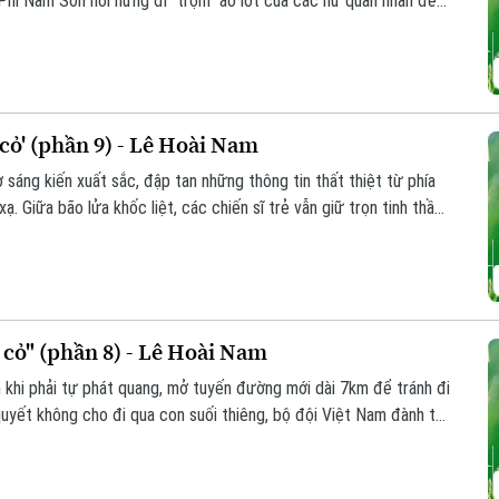
 Phi Nam Sơn nổi hứng đi "trộm" áo lót của các nữ quân nhân để
y Nguyễn Thanh Thảo bắt quả tang. Tuy nhiên, thay vì xử phạt
vô cùng đặc biệt.
ỏ' (phần 9) - Lê Hoài Nam
 sáng kiến xuất sắc, đập tan những thông tin thất thiệt từ phía
ạ. Giữa bão lửa khốc liệt, các chiến sĩ trẻ vẫn giữ trọn tinh thần
 mãnh liệt cho đến ngày đất nước hoàn toàn thống nhất.
ỏ" (phần 8) - Lê Hoài Nam
 khi phải tự phát quang, mở tuyến đường mới dài 7km để tránh đi
uyết không cho đi qua con suối thiêng, bộ đội Việt Nam đành tự
nh chống chọi với rắn độc, côn trùng và bệnh tật nguy hiểm.