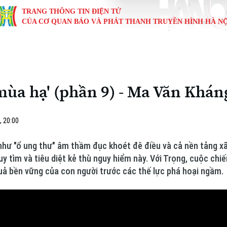
TRANG THÔNG TIN ĐIỆN TỬ
CỦA CƠ QUAN BÁO VÀ PHÁT THANH TRUYỀN HÌNH HÀ NỘ
KINH TẾ
NHÀ ĐẤT
TÀU VÀ XE
GIÁO DỤC
VĂN HÓA
SỨC KHỎ
i
Tin tức
Tin tức
Ô tô
Tin tức
Tin tức
Y tế
mùa hạ' (phần 9) - Ma Văn Khán
ự
Cafe sáng
Đầu tư
Tàu
Tuyển sinh
Làng nghề
Dinh dư
Nội
Tài chính Ngân hàng
Căn hộ
Xe máy
Hướng nghiệp
Di tích
Tư vấn 
, 20:00
iệt 4 phương
Doanh nghiệp
Đất đai
Thị trường
 như "ổ ung thư" âm thầm đục khoét đê điều và cả nền tảng xã 
y tìm và tiêu diệt kẻ thù nguy hiểm này. Với Trọng, cuộc chi
Kinh nghiệm
Đánh giá
uả bền vững của con người trước các thế lực phá hoại ngầm.