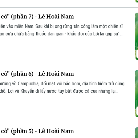
ỏ" (phần 7) - Lê Hoài Nam
iến vào miền Nam. Sau khi bị ong rừng tấn công làm một chiến sĩ
ào cứu chữa bằng thuốc dân gian - khẩu đội của Lợi lại gặp sự cố
 đành mắc kẹt giữa rừng sâu.
ỏ" (phần 6) - Lê Hoài Nam
 hướng về Campuchia, đối mặt với bão bom, địa hình hiểm trở cùng
 khổ, Lợi và Khuyến đi lấy nước tuy bắt được cá cua nhưng lại
xương người.
ỏ" (phần 5) - Lê Hoài Nam