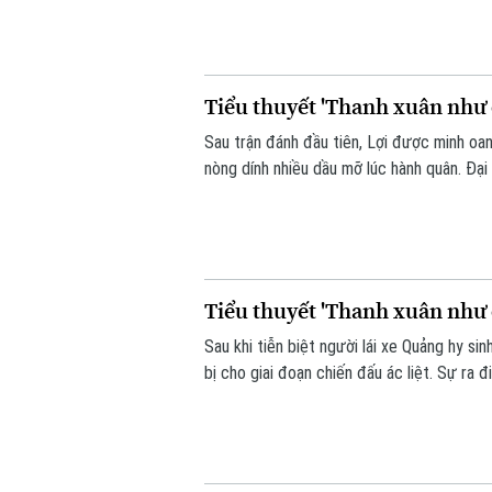
giả", giăng bẫy đánh lừa và bẻ gãy hiệu qu
Tiểu thuyết 'Thanh xuân như c
Sau trận đánh đầu tiên, Lợi được minh oa
nòng dính nhiều dầu mỡ lúc hành quân. Đại 
chủ động đổi chiến thuật: bỏ radar, chuyể
và được Lữ đoàn trưởng trực tiếp đến bi
Tiểu thuyết 'Thanh xuân như c
Sau khi tiễn biệt người lái xe Quảng hy s
bị cho giai đoạn chiến đấu ác liệt. Sự ra
đúc quyết tâm chiến đấu trong Lợi. Tại đâ
thắt chặt thêm tình đoàn kết keo sơn nơi 