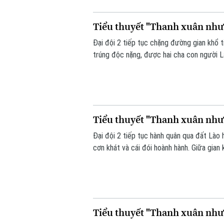
Tiểu thuyết "Thanh xuân như c
Đại đội 2 tiếp tục chặng đường gian khổ t
trúng độc nặng, được hai cha con người L
hỏng kim phun xe kéo pháo, khiến cả nhóm
Tiểu thuyết "Thanh xuân như c
Đại đội 2 tiếp tục hành quân qua đất Lào
cơn khát và cái đói hoành hành. Giữa gian
bàng hoàng phát hiện một hang động đầy 
Tiểu thuyết "Thanh xuân như c