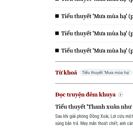
Tiểu thuyết 'Mưa mùa hạ' (
Tiểu thuyết 'Mưa mùa hạ' (
Tiểu thuyết 'Mưa mùa hạ' (
Từ khoá
Tiểu thuyết 'Mưa mùa hạ'
Đọc truyện đêm khuya
Tiểu thuyết 'Thanh xuân như c
Sau khi giải phóng Đồng Xoài, Lợi cứu một
súng bắn trả. May mắn thoát chết, anh càn
hành quân về Bến Cát, Đại đội 2 Lữ đoàn p