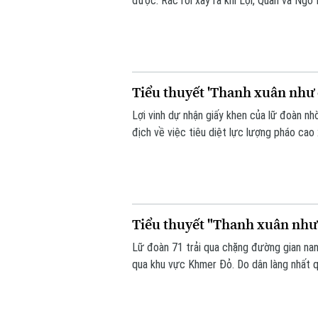
được. Rắc rối xảy ra khi Lợi, Quân và Ngô
đổi lấy gà như lần trước nhưng bị Thiếu ú
nặng, đơn vị nữ lại đưa ra một thử thách 
Tiểu thuyết 'Thanh xuân như c
Lợi vinh dự nhận giấy khen của lữ đoàn nhờ
địch về việc tiêu diệt lực lượng pháo cao x
lạc quan, nghĩa tình đồng đội và niềm tin
Tiểu thuyết "Thanh xuân như c
Lữ đoàn 71 trải qua chặng đường gian nan
qua khu vực Khmer Đỏ. Do dân làng nhất q
chặt cây, đóng cọc vượt đầm lầy, gồng mì