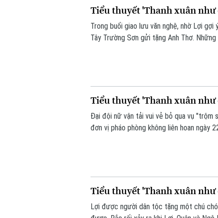
Tiểu thuyết 'Thanh xuân như c
Trong buổi giao lưu văn nghệ, nhờ Lợi gợ
Tây Trường Sơn gửi tặng Anh Thơ. Những v
tiếng reo hò gán ghép đầy hào hứng của đ
Tiểu thuyết 'Thanh xuân như c
Đại đội nữ vận tải vui vẻ bỏ qua vụ "trộm
đơn vị pháo phòng không liên hoan ngày 2
không khí tập luyện hăng hái, tình cảm l
đồng đội tích cực vun vén.
Tiểu thuyết 'Thanh xuân như c
Lợi được người dân tộc tặng một chú chó 