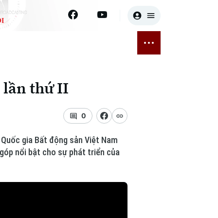
I
E
THỂ THAO
GIẢI TRÍ
ĐÃ PHÁT SÓNG
Bóng đá
Tin tức
lần thứ II
ỡng
Quần vợt
Sao
sức khỏe
Golf
Điện ảnh
0
Thời trang
g Quốc gia Bất động sản Việt Nam
 góp nổi bật cho sự phát triển của
Âm nhạc