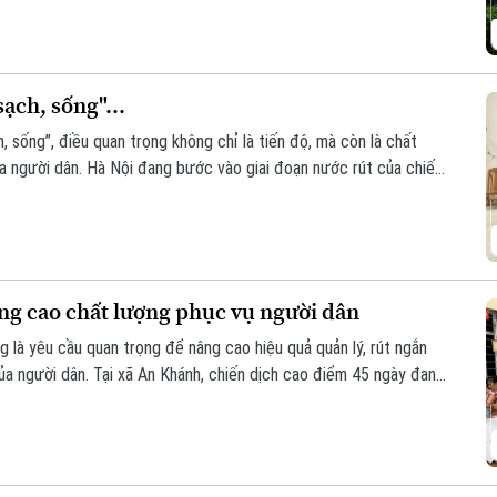
sạch, sống"...
, sống”, điều quan trọng không chỉ là tiến độ, mà còn là chất
ủa người dân. Hà Nội đang bước vào giai đoạn nước rút của chiến
n hóa khoảng 4,1 triệu thửa đất và căn hộ trước ngày 25/8/2026.
âng cao chất lượng phục vụ người dân
g là yêu cầu quan trọng để nâng cao hiệu quả quản lý, rút ngắn
ủa người dân. Tại xã An Khánh, chiến dịch cao điểm 45 ngày đang
ừng khu dân cư, với sự vào cuộc của cả hệ thống chính trị và sự