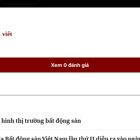
e
Current
Duration
Time
 viết
Xem 0 đánh giá
h hình thị trường bất động sản
a Bất động sản Việt Nam lần thứ II diễn ra vào ngà