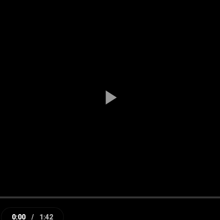
Play
Video
0:00
/
1:42