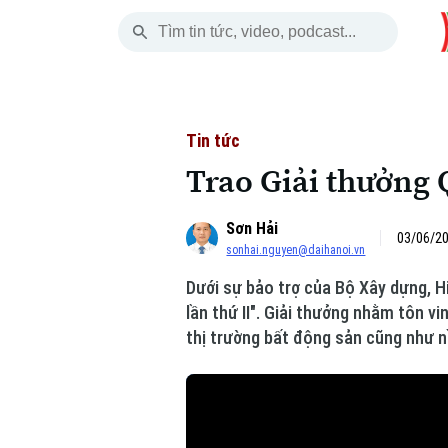
Thứ Bảy
THỜI SỰ
HÀ NỘI
THẾ GIỚI
08 Tháng 08, 2026
Hà Nội
Nhịp sống Hà Nộ
Tin tức
Tin tức
Trao Giải thưởng 
Chính trị
Người Hà Nội
Quân s
Sơn Hải
Xã hội
Khoảnh khắc Hà 
Hồ sơ
03/06/20
sonhai.nguyen@daihanoi.vn
An ninh trật tự
Ẩm thực
Người V
Dưới sự bảo trợ của Bộ Xây dựng, H
lần thứ II". Giải thưởng nhằm tôn v
Công nghệ
thị trường bất động sản cũng như n
Skip Ad