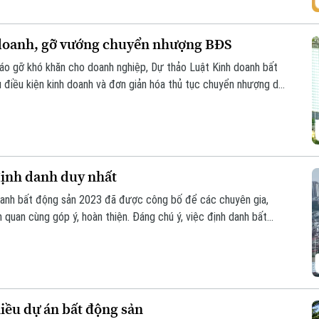
 doanh, gỡ vướng chuyển nhượng BĐS
tháo gỡ khó khăn cho doanh nghiệp, Dự thảo Luật Kinh doanh bất
u điều kiện kinh doanh và đơn giản hóa thủ tục chuyển nhượng dự
định danh duy nhất
doanh bất động sản 2023 đã được công bố để các chuyên gia,
 quan cùng góp ý, hoàn thiện. Đáng chú ý, việc định danh bất
của Luật lần này, đảm bảo mỗi bất động sản chỉ có duy nhất 1
hiều dự án bất động sản