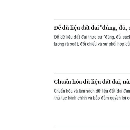
Để dữ liệu đất đai "đúng, đủ, 
Để dữ liệu đất đai thực sự “đúng, đủ, sạch
lượng rà soát, đối chiếu và sự phối hợp c
dịch cao điểm 45 ngày, với mục tiêu chuẩ
Chuẩn hóa dữ liệu đất đai, n
Chuẩn hóa và làm sạch dữ liệu đất đai đan
thủ tục hành chính và bảo đảm quyền lợi c
được triển khai đồng loạt từ từng thôn, t
đồng thuận của người dân.