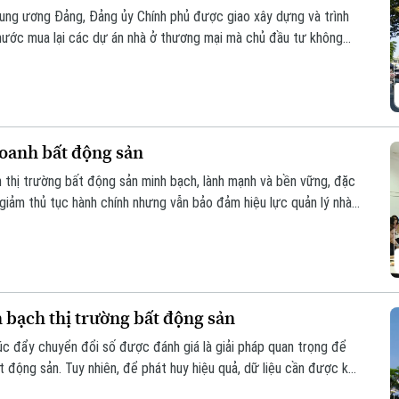
ung ương Đảng, Đảng ủy Chính phủ được giao xây dựng và trình
nước mua lại các dự án nhà ở thương mại mà chủ đầu tư không
ua, đây được kỳ vọng sẽ góp phần khơi thông nguồn lực đất đai,
yên.
doanh bất động sản
n thị trường bất động sản minh bạch, lành mạnh và bền vững, đặc
 giảm thủ tục hành chính nhưng vẫn bảo đảm hiệu lực quản lý nhà
uyên gia, hiệp hội và doanh nghiệp đã đưa ra phân tích tại hội
oanh bất động sản 2023” tổ chức sáng 6/8.
 bạch thị trường bất động sản
húc đẩy chuyển đổi số được đánh giá là giải pháp quan trọng để
t động sản. Tuy nhiên, để phát huy hiệu quả, dữ liệu cần được kết