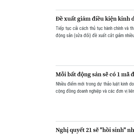
Đề xuất giảm điều kiện kinh
Tiếp tục cải cách thủ tục hành chính và 
động sản (sửa đổi) đề xuất cắt giảm nhiề
án.
Mỗi bất động sản sẽ có 1 mã 
Nhiều điểm mới trong dự thảo luật kinh 
cộng đồng doanh nghiệp và các đơn vị liên
động sản sẽ được bổ sung vào điều khoản 
mã định danh.
Nghị quyết 21 sẽ "hồi sinh" n