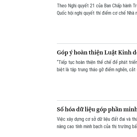
Theo Nghị quyết 21 của Ban Chấp hành Tr
Quốc hội nghị quyết thí điểm cơ chế Nhà 
còn khả năng thực hiện. Nếu được thông q
bổ sung quỹ nhà ở và giảm lãng phí tài ngu
Góp ý hoàn thiện Luật Kinh 
“Tiếp tục hoàn thiện thể chế để phát triể
biệt là tập trung tháo gỡ điểm nghẽn, cắt
nước”. Đó là những nội dung được nhiều ch
thảo “Góp ý sửa đổi, bổ sung Luật kinh d
Số hóa dữ liệu góp phần minh
Việc xây dựng cơ sở dữ liệu đất đai và t
nâng cao tính minh bạch của thị trường bấ
nối, cập nhật và chia sẻ đồng bộ.