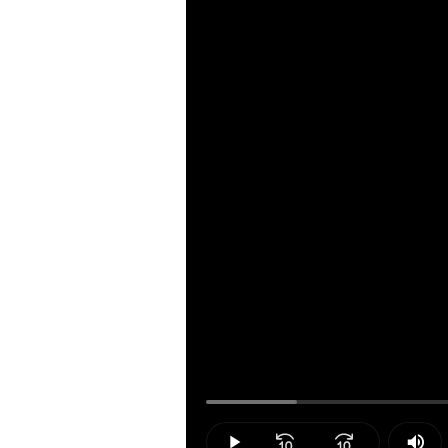
Loaded
:
9.69%