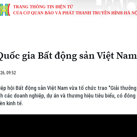
TRANG THÔNG TIN ĐIỆN TỬ
CỦA CƠ QUAN BÁO VÀ PHÁT THANH TRUYỀN HÌNH HÀ NỘ
KINH TẾ
NHÀ ĐẤT
TÀU VÀ XE
GIÁO DỤC
VĂN HÓA
SỨC KHỎ
i
Tin tức
Tin tức
Ô tô
Tin tức
Tin tức
Y tế
Quốc gia Bất động sản Việt Nam 
ự
Cafe sáng
Đầu tư
Tàu
Tuyển sinh
Làng nghề
Dinh dư
Nội
Tài chính Ngân hàng
Căn hộ
Xe máy
Hướng nghiệp
Di tích
Tư vấn 
26, 09:52
iệt 4 phương
Doanh nghiệp
Đất đai
Thị trường
iệp hội Bất động sản Việt Nam vừa tổ chức trao "Giải thưởn
inh các doanh nghiệp, dự án và thương hiệu tiêu biểu, có đóng
Kinh nghiệm
Đánh giá
ền kinh tế.