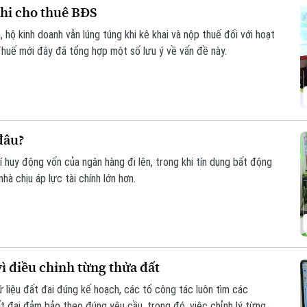
khi cho thuê BĐS
 hộ kinh doanh vẫn lúng túng khi kê khai và nộp thuế đối với hoạt
huế mới đây đã tổng hợp một số lưu ý về vấn đề này.
đâu?
phí huy động vốn của ngân hàng đi lên, trong khi tín dụng bất động
à chịu áp lực tài chính lớn hơn.
vì điều chỉnh từng thửa đất
liệu đất đai đúng kế hoạch, các tổ công tác luôn tìm các
ất đai đảm bảo theo đúng yêu cầu, trong đó, việc chỉnh lý từng