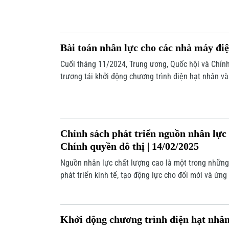
mạng công nghiệp lần thứ tư diễn ra mạnh mẽ.
Bài toán nhân lực cho các nhà máy đi
Cuối tháng 11/2024, Trung ương, Quốc hội và Chín
trương tái khởi động chương trình điện hạt nhân v
nhân Ninh Thuận nhằm đảm bảo an ninh năng lượng 
nước. Nhưng để bắt tay vào dự án, thách thức lớn
khâu nhân lực.
Chính sách phát triển nguồn nhân lực 
Chính quyền đô thị | 14/02/2025
Nguồn nhân lực chất lượng cao là một trong những 
phát triển kinh tế, tạo động lực cho đổi mới và ứng
Luật Thủ đô 2024 với nhiều nội dung quan trọng, tậ
phát triển bền vững, hiện đại hóa Thủ đô, tạo ra c
phát triển nguồn nhân lực chất lượng cao.
Khởi động chương trình điện hạt nhân