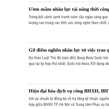
Ươm mầm nhân lực tài năng thời côn
Trong bối cảnh cạnh tranh toàn cầu ngày càng gay 
lượng cao trong các lĩnh vực công nghệ then chốt, 
thành lợi thế chiến lược của mỗi quốc gia. Với Việt
đáp ứng nhu cầu nhân lực trước mắt, mà còn phải h
có khả năng làm chủ công nghệ lõi, tham gia sâu và
Gỡ điểm nghẽn nhân lực từ việc trao 
Dự thảo Luật Thủ đô (sửa đổi) đang được Quốc hội
qua tại kỳ họp thứ nhất, Quốc hội khóa XVI đang di
“chìa khóa” mở ra không gian phát triển mới, với hà
đặc thù, trao quyền mạnh hơn cho Hà Nội, tạo cú h
định vai trò đầu tàu, cực tăng trưởng của vùng và 
Hiện đại hóa dịch vụ công BHXH, B
Với sự chuẩn bị đồng bộ về hạ tầng kỹ thuật, nguồn
hợp giữa BHXH TP. Hà Nội và Trung tâm Phục vụ h