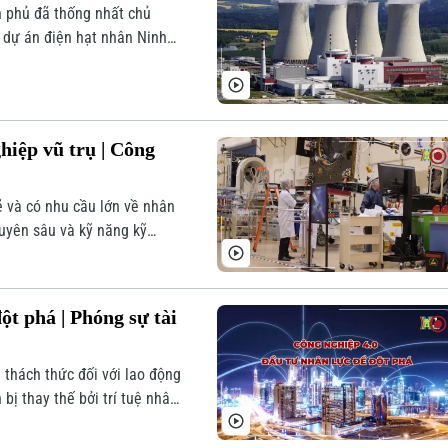
h phủ đã thống nhất chủ
à dự án điện hạt nhân Ninh
ang nằm ở khâu nhân lực,
uận đã cần đến 2400 người.
hiệp vũ trụ | Công
 và có nhu cầu lớn về nhân
huyên sâu và kỹ năng kỹ
cao là điều cần thiết. Thêm
kiến thức chuyên môn, mà
 năng làm việc nhóm.
ột phá | Phóng sự tài
thách thức đối với lao động
bị thay thế bởi trí tuệ nhân
thiếu trầm trọng các chuyên
ghề thích ứng với điều kiện