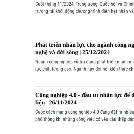
Cuối tháng 11/2024, Trung ương, Quốc hội và Chín
trương tái khởi động chương trình điện hạt nhân v
Thuận sau 8 năm tạm dừng. Thách thức lớn nhất đ
khi hai tổ máy của nhà máy điện hạt nhân Ninh Th
Phát triển nhân lực cho ngành công ng
nghệ và đời sống | 25/12/2024
Ngành công nghiệp vũ trụ đang phát triển mạnh mẽ
lực chất lượng cao. Ngành này đòi hỏi kiến thức c
thuật cao, do đó việc đào tạo nhân lực chất lượng 
vào đó, nhân lực của ngành này không chỉ giỏi về 
còn phải có kỹ năng mềm, tư duy phản biện và khả
Công nghiệp 4.0 - đầu tư nhân lực để đ
liệu | 26/11/2024
Cuộc cách mạng công nghiệp 4.0 đang đặt ra nhiều 
phổ thông khi những công việc có yêu cầu thấp dần 
tạo và rô-bốt hóa. Trong khi đó, các doanh nghiệp 
gia kỹ thuật, cán bộ quản lý giỏi, công nhân lành n