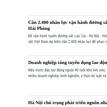
từ ngày 15/3, việc triển khai 10 thủ tục hành chính 
BHXH, BHYT đã được triển khai tại 141 điểm tiếp n
Cần 2.400 nhân lực vận hành đường sắ
Hải Phòng
Để vận hành tuyến đường sắt Lào Cai - Hà Nội - H
sắt Việt Nam dự kiến cần 2.400 nhân lực để phục vụ
thác và bảo trì, trong đó hơn 1.700 lao động trực t
đảm bảo an toàn chạy tàu.
Doanh nghiệp tăng tuyển dụng lao độn
Nếu trước đây lao động ngoài 40 tuổi khó tìm việc, d
nhiều doanh nghiệp, kinh nghiệm, ý thức kỷ luật và 
thành lợi thế quan trọng, được đánh giá cao.
Hà Nội chú trọng phát triển nguồn nh