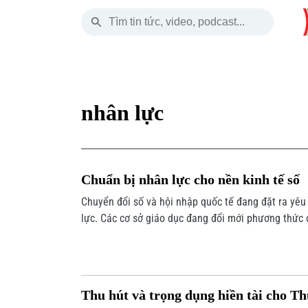
Thứ Bảy
THỜI SỰ
HÀ NỘI
THẾ GIỚI
08 Tháng 08, 2026
Hà Nội
Nhịp sống Hà Nộ
Tin tức
nhân lực
Chính trị
Người Hà Nội
Quân s
Xã hội
Khoảnh khắc Hà 
Hồ sơ
Chuẩn bị nhân lực cho nền kinh tế số
An ninh trật tự
Ẩm thực
Người V
Chuyển đổi số và hội nhập quốc tế đang đặt ra yêu
lực. Các cơ sở giáo dục đang đổi mới phương thức 
Công nghệ
dự án và mở rộng sự đồng hành của doanh nghiệp.
Thu hút và trọng dụng hiền tài cho Th