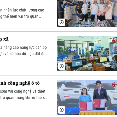
ồn nhân lực chất lượng cao
g thể hiện vai trò quan
p xã
và nâng cao năng lực cán bộ
ợp và số hóa dữ liệu đất đai,
.
nh công nghệ ô tô
 sớm với công nghệ và thiết
trò quan trọng khi xu thế sử
n toàn cầu.