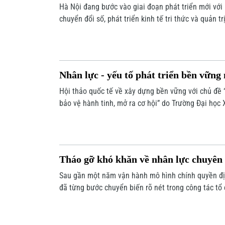
Hà Nội đang bước vào giai đoạn phát triển mới với 
chuyển đổi số, phát triển kinh tế tri thức và quản tr
quyết những thách thức đó, nguồn lực quan trọng n
tầng, mà còn là nguồn nhân lực chất lượng cao. L
nhiều cơ chế đột phá đang mở ra những cơ hội mới 
nhân tài.
Nhân lực - yếu tố phát triển bền vữn
Hội thảo quốc tế về xây dựng bền vững với chủ đề 
bảo vệ hành tinh, mở ra cơ hội” do Trường Đại học
khai mạc sáng 20/5. Hội thảo không chỉ là diễn đà
hội kết nối giữa nhà trường, doanh nghiệp và các 
đẩy phát triển nguồn nhân lực chất lượng cao cho
trong giai đoạn mới.
Tháo gỡ khó khăn về nhân lực chuyên
Sau gần một năm vận hành mô hình chính quyền đị
đã từng bước chuyển biến rõ nét trong công tác tổ
chính và nâng cao chất lượng phục vụ người dân, t
dựng nền hành chính tinh gọn, hiệu lực, hiệu quả.