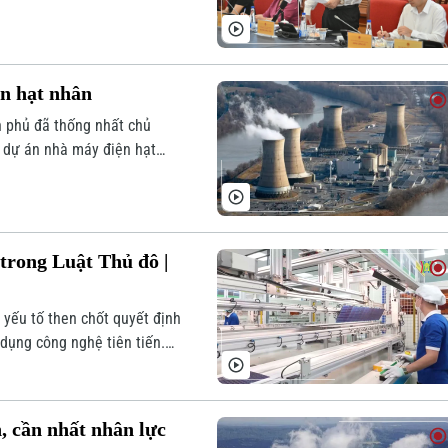
ện hạt nhân
h phủ đã thống nhất chủ
à dự án nhà máy điện hạt
cho việc phát triển đất
 nhất hiện nay đang nằm ở
trong Luật Thủ đô |
yếu tố then chốt quyết định
 dụng công nghệ tiên tiến.
p trung vào việc thúc đẩy sự
ác cơ chế nhằm thu hút và
, cần nhất nhân lực