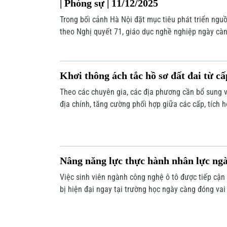
| Phóng sự | 11/12/2025
Trong bối cảnh Hà Nội đặt mục tiêu phát triển ngu
theo Nghị quyết 71, giáo dục nghề nghiệp ngày càn
trọng.
Khơi thông ách tắc hồ sơ đất đai từ cấ
Theo các chuyên gia, các địa phương cần bổ sung 
địa chính, tăng cường phối hợp giữa các cấp, tích h
bảo đảm hồ sơ đất đai được giải quyết thông suốt..
Nâng năng lực thực hành nhân lực ngà
Việc sinh viên ngành công nghệ ô tô được tiếp cận
bị hiện đại ngay tại trường học ngày càng đóng vai 
dụng năng lượng sạch, công nghệ xanh lan rộng trê