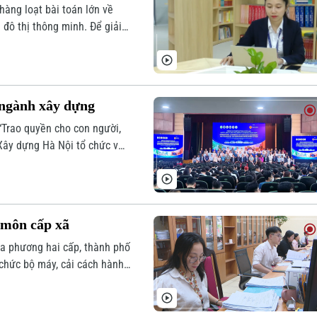
hàng loạt bài toán lớn về
ị đô thị thông minh. Để giải
hất không chỉ là vốn hay hạ
uật Thủ đô năm 2026 với
để thu hút và trọng dụng
g ngành xây dựng
“Trao quyền cho con người,
 Xây dựng Hà Nội tổ chức vừa
n học thuật mà còn mở ra cơ
tổ chức quốc tế nhằm thúc
 ngành xây dựng Việt Nam
 môn cấp xã
a phương hai cấp, thành phố
 chức bộ máy, cải cách hành
ạo nền tảng cho việc xây