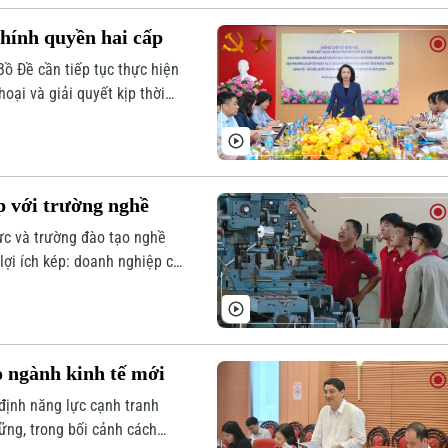
hính quyền hai cấp
ồ Đề cần tiếp tục thực hiện
hoại và giải quyết kịp thời
yền hai cấp.
p với trường nghề
ực và trường đào tạo nghề
lợi ích kép: doanh nghiệp có
nhu cầu thực tế.
o ngành kinh tế mới
 định năng lực cạnh tranh
ững, trong bối cảnh cách