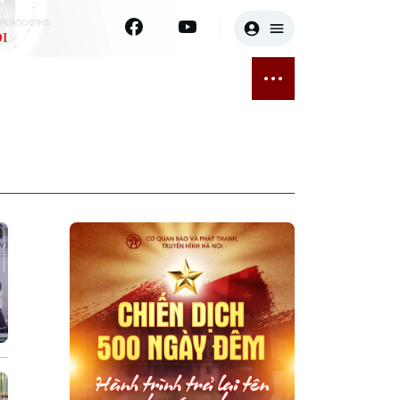
I
E
THỂ THAO
GIẢI TRÍ
ĐÃ PHÁT SÓNG
Bóng đá
Tin tức
ỡng
Quần vợt
Sao
sức khỏe
Golf
Điện ảnh
Thời trang
Âm nhạc