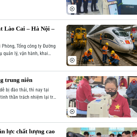
toàn trình trong lĩnh vực
hận trên toàn Thành phố.
t Lào Cai – Hà Nội –
ải Phòng, Tổng công ty Đường
 quản lý, vận hành, khai
iếp tham gia vận hành và
g trung niên
ễ bị đào thải, thì nay tại
tinh thần trách nhiệm lại trở
ân lực chất lượng cao