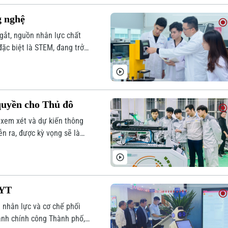
g nghệ
gắt, nguồn nhân lực chất
đặc biệt là STEM, đang trở
 Nam, bài toán không chỉ là
ình thành đội ngũ tinh hoa
o chuỗi giá trị toàn cầu.
quyền cho Thủ đô
 xem xét và dự kiến thông
ễn ra, được kỳ vọng sẽ là
ng loạt cơ chế, chính sách
ích để Thủ đô bứt phá, khẳng
cả nước.
HYT
 nhân lực và cơ chế phối
ành chính công Thành phố,