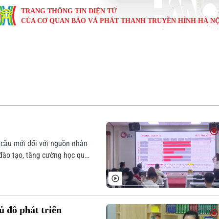
TRANG THÔNG TIN ĐIỆN TỬ
CỦA CƠ QUAN BÁO VÀ PHÁT THANH TRUYỀN HÌNH HÀ NỘ
KINH TẾ
NHÀ ĐẤT
TÀU VÀ XE
GIÁO DỤC
VĂN HÓA
SỨC KHỎ
i
Tin tức
Tin tức
Ô tô
Tin tức
Tin tức
Y tế
ự
Cafe sáng
Đầu tư
Tàu
Tuyển sinh
Làng nghề
Dinh dư
Nội
Tài chính Ngân hàng
Căn hộ
Xe máy
Hướng nghiệp
Di tích
Tư vấn 
iệt 4 phương
Doanh nghiệp
Đất đai
Thị trường
 cầu mới đối với nguồn nhân
đào tạo, tăng cường học qua
Kinh nghiệm
Đánh giá
ủ đô phát triển