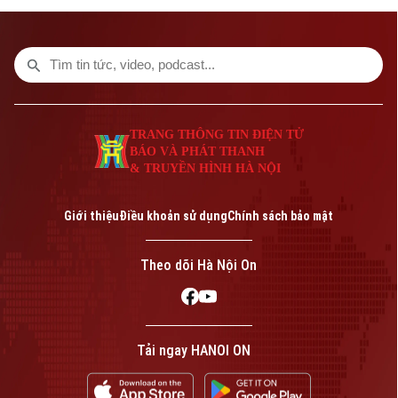
người đã mua nhà ở xã hội được mua nhà
ở thương mại giá phù hợp, nhằm mở rộng
cơ hội tiếp cận nhà ở cho người dân.
TRANG THÔNG TIN ĐIỆN TỬ
BÁO VÀ PHÁT THANH
& TRUYỀN HÌNH HÀ NỘI
Giới thiệu
Điều khoản sử dụng
Chính sách bảo mật
Theo dõi Hà Nội On
Tải ngay HANOI ON