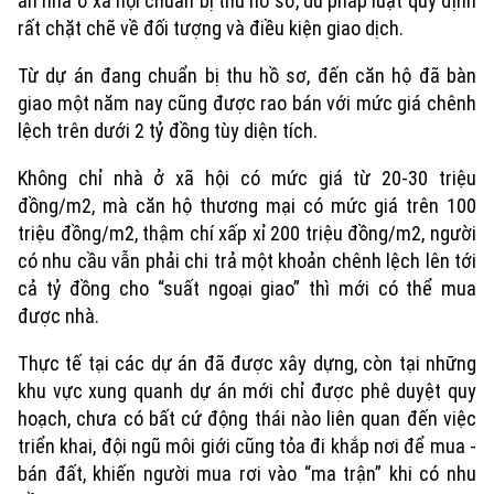
án nhà ở xã hội chuẩn bị thu hồ sơ, dù pháp luật quy định
rất chặt chẽ về đối tượng và điều kiện giao dịch.
Từ dự án đang chuẩn bị thu hồ sơ, đến căn hộ đã bàn
giao một năm nay cũng được rao bán với mức giá chênh
lệch trên dưới 2 tỷ đồng tùy diện tích.
Không chỉ nhà ở xã hội có mức giá từ 20-30 triệu
đồng/m2, mà căn hộ thương mại có mức giá trên 100
triệu đồng/m2, thậm chí xấp xỉ 200 triệu đồng/m2, người
có nhu cầu vẫn phải chi trả một khoản chênh lệch lên tới
cả tỷ đồng cho “suất ngoại giao” thì mới có thể mua
được nhà.
Thực tế tại các dự án đã được xây dựng, còn tại những
khu vực xung quanh dự án mới chỉ được phê duyệt quy
hoạch, chưa có bất cứ động thái nào liên quan đến việc
triển khai, đội ngũ môi giới cũng tỏa đi khắp nơi để mua -
bán đất, khiến người mua rơi vào “ma trận” khi có nhu