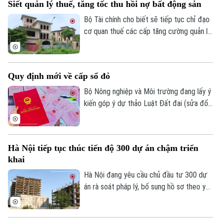
Siết quản lý thuế, tăng tốc thu hồi nợ bất động sản
dỡ bỏ hàng rào này.
Giám đốc: VŨ MINH TUẤN
Bộ Tài chính cho biết sẽ tiếp tục chỉ đạo
Phó Giám đốc: Nguyễn Kim Khiêm, Nguyễn Minh Đức, Nguyễn Thành Lợi
cơ quan thuế các cấp tăng cường quản lý
nợ, tập trung đôn đốc thu hồi các khoản
nợ thuế, đặc biệt là các khoản thu từ đất
tại các dự án bất động sản.
Quy định mới về cấp sổ đỏ
Bộ Nông nghiệp và Môi trường đang lấy ý
kiến góp ý dự thảo Luật Đất đai (sửa đổi)
đến hết ngày 10/8/2026. Cụ thể, trong
đó sửa đổi, bổ sung quy định về đăng ký
đất đai, cấp giấy chứng nhận quyền sử
Hà Nội tiếp tục thúc tiến độ 300 dự án chậm triển
dụng đất, quyền sở hữu tài sản gắn liền
khai
với đất theo 4 hướng chính.
Hà Nội đang yêu cầu chủ đầu tư 300 dự
án rà soát pháp lý, bổ sung hồ sơ theo yêu
cầu để hoàn thành thủ tục không quá 2
tháng. Chỉ thị này được nêu trong thông