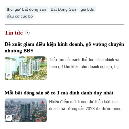
thổi giá' bất động sản
Bất Động Sản
giá bđs
đầu cơ cục bộ
Tin tức
Đề xuất giảm điều kiện kinh doanh, gỡ vướng chuyển
nhượng BĐS
Tiếp tục cải cách thủ tục hành chính và
tháo gỡ khó khăn cho doanh nghiệp, Dự
thảo Luật Kinh doanh bất động sản (sửa
đổi) đề xuất cắt giảm nhiều điều kiện kinh
doanh và đơn giản hóa thủ tục chuyển
Mỗi bất động sản sẽ có 1 mã định danh duy nhất
nhượng dự án.
Nhiều điểm mới trong dự thảo luật kinh
doanh bất động sản 2023 đã được công
bố để các chuyên gia, cộng đồng doanh
nghiệp và các đơn vị liên quan cùng góp ý,