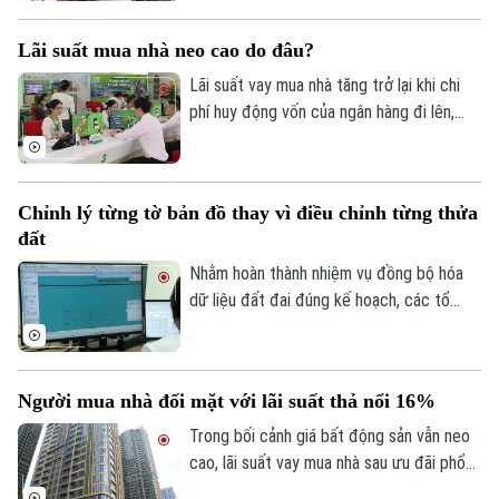
thuê nhà, bất động sản. Ngành Thuế mới
đây đã tổng hợp một số lưu ý về vấn đề
Thời trang
Lãi suất mua nhà neo cao do đâu?
này.
Lãi suất vay mua nhà tăng trở lại khi chi
Âm nhạc
phí huy động vốn của ngân hàng đi lên,
trong khi tín dụng bất động sản vẫn được
kiểm soát, khiến người mua nhà chịu áp
lực tài chính lớn hơn.
Chỉnh lý từng tờ bản đồ thay vì điều chỉnh từng thửa
đất
Nhằm hoàn thành nhiệm vụ đồng bộ hóa
dữ liệu đất đai đúng kế hoạch, các tổ
công tác luôn tìm các phương án để
chỉnh lý, cập nhật dữ liệu đất đai đảm bảo
theo đúng yêu cầu, trong đó, việc chỉnh lý
Người mua nhà đối mặt với lãi suất thả nổi 16%
từng tờ bản đồ thay vì chỉnh lý từng thửa
đất như trước đây đã và đang được xem
Trong bối cảnh giá bất động sản vẫn neo
là giải pháp tối ưu.
cao, lãi suất vay mua nhà sau ưu đãi phổ
biến 13-15% một năm, tăng mạnh so với