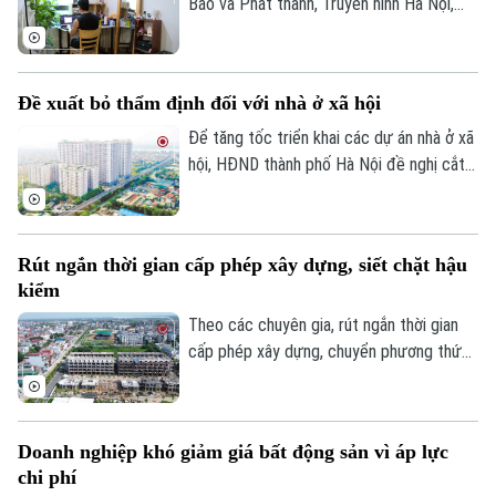
Báo và Phát thanh, Truyền hình Hà Nội,
đầu tháng 8, giá thuê nhà trọ và chung cư
mini quanh nhiều trường đại học tại Hà
Nội bắt đầu tăng nhẹ.
Đề xuất bỏ thẩm định đối với nhà ở xã hội
Để tăng tốc triển khai các dự án nhà ở xã
hội, HĐND thành phố Hà Nội đề nghị cắt
bỏ hoàn toàn khâu "thẩm định và ra quyết
định miễn tiền sử dụng đất". Bởi khi dự án
được xác định là nhà ở xã hội, doanh
Rút ngắn thời gian cấp phép xây dựng, siết chặt hậu
nghiệp sẽ được tự động miễn các thủ tục
kiểm
này để làm thủ tục giao đất.
Theo các chuyên gia, rút ngắn thời gian
cấp phép xây dựng, chuyển phương thức
quản lý từ “tiền kiểm” sang “hậu kiểm” sẽ
góp phần nâng cao hiệu lực, hiệu quả quản
lý nhà nước trong lĩnh vực xây dựng.
Doanh nghiệp khó giảm giá bất động sản vì áp lực
chi phí