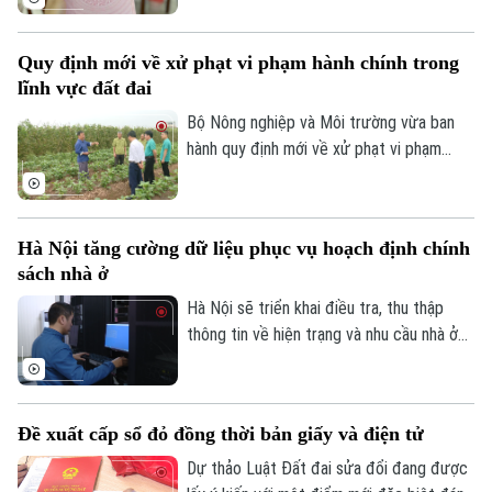
Liên hệ đường dây nóng (bấm để gọi)
tương đương, góp phần thúc đẩy chuyển
Tòa soạn
Tòa soạn
đổi số trong quản lý đất đai.
Quy định mới về xử phạt vi phạm hành chính trong
0865.116.699 (hotline)
0865.116.699
lĩnh vực đất đai
Bộ Nông nghiệp và Môi trường vừa ban
hành quy định mới về xử phạt vi phạm
hành chính trong lĩnh vực đất đai, trong
đó tăng mạnh mức xử phạt đối với nhiều
hành vi tự ý chuyển mục đích sử dụng
Hà Nội tăng cường dữ liệu phục vụ hoạch định chính
đất.
sách nhà ở
Hà Nội sẽ triển khai điều tra, thu thập
thông tin về hiện trạng và nhu cầu nhà ở
trên toàn bộ các xã, phường giai đoạn
2026-2030. Dữ liệu thu thập sẽ là cơ sở
để đánh giá kết quả phát triển nhà ở, xây
Đề xuất cấp sổ đỏ đồng thời bản giấy và điện tử
dựng kế hoạch cho các năm tiếp theo và
hoàn thiện cơ sở dữ liệu về nhà ở, thị
Dự thảo Luật Đất đai sửa đổi đang được