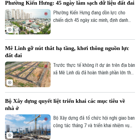
Phường Kiến Hưng: 45 ngày làm sạch dữ liệu đất đai
Sóc Sơn và Dự án xây dựng tuyến đường
vào Khu Công nghiệp sạch Sóc Sơn phải
Phường Kiến Hưng đang dồn lực cho
được hoàn thành trước ngày 31/12/2026.
chiến dịch 45 ngày xác minh, định danh
chủ sử dụng, đồng bộ với Cơ sở dữ liệu
quốc gia về dân cư, tạo nền tảng quan
trọng để chuẩn hóa thông tin phục vụ
Mê Linh gỡ nút thắt hạ tầng, khơi thông nguồn lực
quản lý nhà nước, cải cách thủ tục hành
đất đai
chính và chuyển đổi số của Thủ đô.
Trước thực tế không ít dự án trên địa bàn
xã Mê Linh dù đã hoàn thành phần lớn thủ
tục pháp lý nhưng vẫn chưa thể triển khai
do thiếu kết nối hạ tầng, chính quyền địa
phương đang chủ động phối hợp với các
Bộ Xây dựng quyết liệt triển khai các mục tiêu về
sở, ngành và doanh nghiệp tháo gỡ những
nhà ở
điểm nghẽn về giao thông nhằm tạo điều
kiện đưa các dự án sớm đi vào thực hiện.
Bộ Xây dựng đã tổ chức hội nghị giao ban
công tác tháng 7 và triển khai nhiệm vụ
trọng tâm tháng 8/2026 của ngành Xây