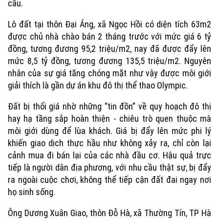
cầu.
Lô đất tại thôn Đại Áng, xã Ngọc Hồi có diện tích 63m2
được chủ nhà chào bán 2 tháng trước với mức giá 6 tỷ
đồng, tương đương 95,2 triệu/m2, nay đã được đẩy lên
mức 8,5 tỷ đồng, tương đương 135,5 triệu/m2. Nguyên
nhân của sự giá tăng chóng mặt như vậy được môi giới
giải thích là gần dự án khu đô thị thể thao Olympic.
Đất bị thổi giá nhờ những “tin đồn” về quy hoạch đô thị
hay hạ tầng sắp hoàn thiện - chiêu trò quen thuộc mà
môi giới dùng để lùa khách. Giá bị đẩy lên mức phi lý
khiến giao dịch thực hầu như không xảy ra, chỉ còn lại
cảnh mua đi bán lại của các nhà đầu cơ. Hậu quả trực
Xu hướng
tiếp là người dân địa phương, với nhu cầu thật sự, bị đẩy
ra ngoài cuộc chơi, không thể tiếp cận đất đai ngay nơi
họ sinh sống.
Ông Dương Xuân Giao, thôn Đỗ Hà, xã Thường Tín, TP Hà