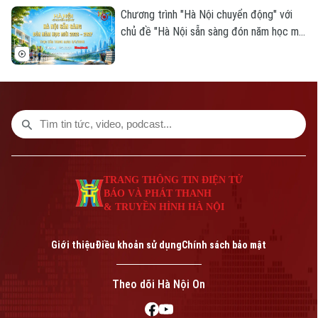
Chương trình "Hà Nội chuyển động" với
chủ đề "Hà Nội sẵn sàng đón năm học mới
2026-2027" sẽ phát sóng trực tiếp trên
các nền tảng của Cơ quan Báo và phát
thanh, truyền hình Hà Nội vào 19h hôm
nay, ngày 3/8.
TRANG THÔNG TIN ĐIỆN TỬ
BÁO VÀ PHÁT THANH
& TRUYỀN HÌNH HÀ NỘI
Giới thiệu
Điều khoản sử dụng
Chính sách bảo mật
Theo dõi Hà Nội On