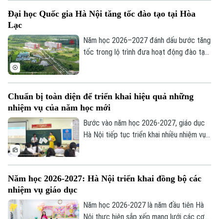
bước chuyển quan trọng của các em từ
Đại học Quốc gia Hà Nội tăng tốc đào tạo tại Hòa
bậc mầm non lên tiểu học, mở đầu hành
Lạc
trình chinh phục tri thức với nhiều trải
nghiệm mới.
Năm học 2026–2027 đánh dấu bước tăng
tốc trong lộ trình đưa hoạt động đào tạo
của Đại học Quốc gia Hà Nội lên Khu đô
thị đại học Hòa Lạc. Dự kiến hơn 17.000
sinh viên của 11 đơn vị đào tạo sẽ học
Chuẩn bị toàn diện để triển khai hiệu quả những
tập tại đây, mở ra giai đoạn phát triển mới
nhiệm vụ của năm học mới
của mô hình đại học tập trung, hiện đại và
liên ngành.
Bước vào năm học 2026-2027, giáo dục
Hà Nội tiếp tục triển khai nhiều nhiệm vụ
trọng tâm như đổi mới chương trình,
chuyển đổi số, ứng dụng trí tuệ nhân tạo
(AI), giáo dục STEM và nâng cao chất
Năm học 2026-2027: Hà Nội triển khai đồng bộ các
lượng đội ngũ giáo viên. Để những chủ
nhiệm vụ giáo dục
trương này đi vào thực tiễn, vai trò của
các nhà trường là hết sức quan trọng.
Năm học 2026-2027 là năm đầu tiên Hà
Nội thực hiện sắp xếp mạng lưới các cơ