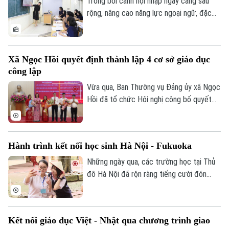
Trong bối cảnh hội nhập ngày càng sâu
rộng, nâng cao năng lực ngoại ngữ, đặc
biệt là tiếng Anh, đang trở thành yêu cầu
cấp thiết đối với giáo dục Việt Nam.
Xã Ngọc Hồi quyết định thành lập 4 cơ sở giáo dục
công lập
Vừa qua, Ban Thường vụ Đảng ủy xã Ngọc
Hồi đã tổ chức Hội nghị công bố quyết
định thành lập các cơ sở giáo dục công
lập, thành lập các đảng bộ cơ sở và công
tác cán bộ sau khi sắp xếp, tổ chức lại
Hành trình kết nối học sinh Hà Nội - Fukuoka
các trường học thuộc thẩm quyền trên
Chuyên mục
địa bàn xã.
Những ngày qua, các trường học tại Thủ
đô Hà Nội đã rộn ràng tiếng cười đón
Thời sự
tiếp đoàn học sinh đến từ tỉnh Fukuoka,
Nhật Bản. Một hành trình giao lưu đầy ắp
Hà Nội
những trải nghiệm văn hóa độc đáo và
Hà Nội
Kết nối giáo dục Việt - Nhật qua chương trình giao
tình bạn xuyên biên giới được mở ra đã