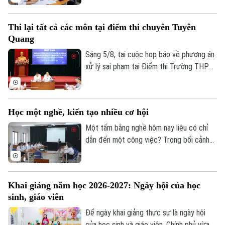
độ Tiến sĩ thuộc các ngành khoa học cơ
bản, kỹ thuật và công nghệ...
Thi lại tất cả các môn tại điểm thi chuyên Tuyên
Quang
Sáng 5/8, tại cuộc họp báo về phương án
xử lý sai phạm tại Điểm thi Trường THPT
Chuyên Tuyên Quang, Bộ Giáo dục và Đào
tạo quyết định tổ chức thi lại tất cả các
môn đối với toàn bộ thí sinh tại điểm thi
Học một nghề, kiến tạo nhiều cơ hội
này. Thời gian thi lại dự kiến vào ngày 14
và 15/8.
Một tấm bằng nghề hôm nay liệu có chỉ
dẫn đến một công việc? Trong bối cảnh
thị trường lao động liên tục thay đổi, câu
trả lời đang dần khác đi. Điều doanh
nghiệp cần không chỉ là người biết làm
Khai giảng năm học 2026-2027: Ngày hội của học
nghề, mà còn là người có năng lực thích
sinh, giáo viên
ứng, học hỏi và sẵn sàng đảm nhận những
vai trò mới.
Để ngày khai giảng thực sự là ngày hội
của học sinh và giáo viên, Chính phủ vừa