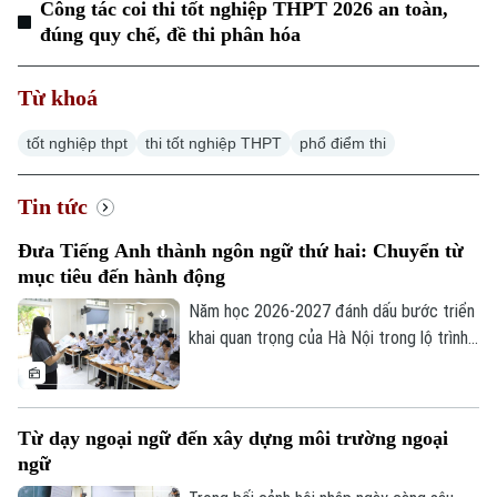
Công tác coi thi tốt nghiệp THPT 2026 an toàn,
đúng quy chế, đề thi phân hóa
Từ khoá
tốt nghiệp thpt
thi tốt nghiệp THPT
phổ điểm thi
Tin tức
Đưa Tiếng Anh thành ngôn ngữ thứ hai: Chuyển từ
mục tiêu đến hành động
Năm học 2026-2027 đánh dấu bước triển
khai quan trọng của Hà Nội trong lộ trình
đưa tiếng Anh trở thành ngôn ngữ thứ hai
trong trường học. Với quyết tâm thực
hiện mục tiêu này, thành phố ưu tiên đầu
Từ dạy ngoại ngữ đến xây dựng môi trường ngoại
tư cho đội ngũ giáo viên, cơ sở vật chất
ngữ
và học liệu.