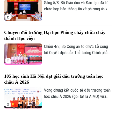
tốt nghiệp THPT, đồng thời bảo vệ quyền
Sáng 5/8, Bộ Giáo dục và Đào tạo đã tổ
lợi của các thí sinh và giữ vững niềm tin
chức họp báo thông tin về phương án xử
của xã hội đối với kỳ thi.
lý đối với thí sinh tại điểm thi Trường
THPT Chuyên Tuyên Quang trong Kỳ thi
tốt nghiệp THPT năm 2026. Theo đó,
Chuyển đổi trường Đại học Phòng cháy chữa cháy
toàn bộ thí sinh tại điểm thi này sẽ thi lại
thành Học viện
tất cả các môn.
Chiều 4/8, Bộ Công an tổ chức Lễ công
bố Quyết định của Thủ tướng Chính phủ
về việc chuyển đổi Trường Đại học Phòng
cháy chữa cháy thành Học viện Phòng
cháy chữa cháy và Cứu nạn cứu hộ. Tới
105 học sinh Hà Nội đạt giải đấu trường toán học
dự và chỉ đạo buổi lễ Thượng tướng, TS
châu Á 2026
Lê Quốc Hùng, Ủy viên Trung ương Đảng,
Phó Bí thư Đảng ủy Công an Trung ương,
Vòng chung kết quốc tế đấu trường toán
Thứ trưởng Bộ Công an; GS.TS Lê Quân,
học châu Á 2026 (gọi tắt là AIMO) vừa
Thứ trưởng Bộ Giáo dục và Đào tạo.
kết thúc. Hà Nội là đơn vị có số lượng thí
sinh đạt giải nhiều nhất với 105 em. Cuộc
thi là sự kiện thường niên do Báo Tiền