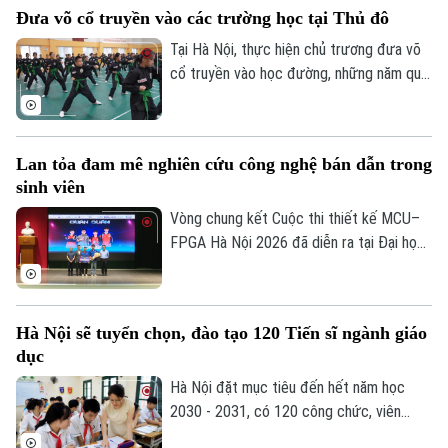
Di tích
Dinh dưỡng
Đưa võ cổ truyền vào các trường học tại Thủ đô
2027.
Bóng đá
Giải trí
Tại Hà Nội, thực hiện chủ trương đưa võ
Tư vấn sức khỏe
Quần vợt
cổ truyền vào học đường, những năm qua,
Tin tức
Đã phát sóng
nhiều trường học tại Thủ đô đã chủ động
Golf
lồng ghép môn học này vào giờ thể dục
Sao
chính khóa, từ đó nuôi dưỡng đam mê võ
Lan tỏa đam mê nghiên cứu công nghệ bán dẫn trong
thuật từ môi trường học đường, giúp các
Điện ảnh
sinh viên
em học sinh thắp lên tình yêu với những
giá trị truyền thống.
Vòng chung kết Cuộc thi thiết kế MCU–
Thời trang
FPGA Hà Nội 2026 đã diễn ra tại Đại học
Bách khoa Hà Nội. Sự kiện quy tụ những
Âm nhạc
đội thi xuất sắc nhất đến từ các trường
đại học trên địa bàn Hà Nội, góp phần
Hà Nội sẽ tuyển chọn, đào tạo 120 Tiến sĩ ngành giáo
thúc đẩy tinh thần sáng tạo, nghiên cứu
dục
và ứng dụng công nghệ vi mạch, hệ thống
nhúng trong sinh viên.
Hà Nội đặt mục tiêu đến hết năm học
2030 - 2031, có 120 công chức, viên
chức ngành giáo dục và đào tạo đạt trình