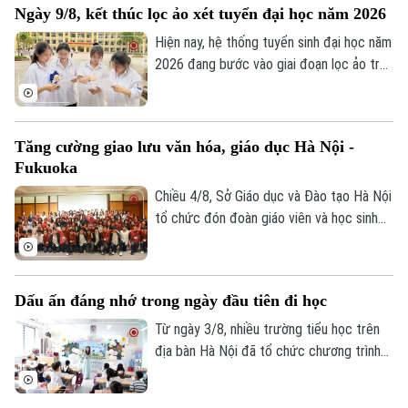
Ngày 9/8, kết thúc lọc ảo xét tuyển đại học năm 2026
phong phối hợp với Đại học Bách Khoa Hà
Nội tổ chức.
Hiện nay, hệ thống tuyển sinh đại học năm
2026 đang bước vào giai đoạn lọc ảo trên
phạm vi toàn quốc. Việc lọc ảo được
thực hiện 6 lần theo quy trình và sẽ kết
thúc vào ngày 9/8.
Tăng cường giao lưu văn hóa, giáo dục Hà Nội -
Fukuoka
Chiều 4/8, Sở Giáo dục và Đào tạo Hà Nội
tổ chức đón đoàn giáo viên và học sinh
tỉnh Fukuoka, Nhật Bản đến học tập, tìm
hiểu văn hóa, cuộc sống của người Việt
Nam.
Dấu ấn đáng nhớ trong ngày đầu tiên đi học
Từ ngày 3/8, nhiều trường tiểu học trên
Liên hệ đường dây nóng (bấm để gọi)
địa bàn Hà Nội đã tổ chức chương trình
Tòa soạn
Tòa soạn
đón học sinh lớp 1 trong không khí rộn
ràng, ấm áp. Đây là cột mốc đánh dấu
0865.116.699 (hotline)
0865.116.699