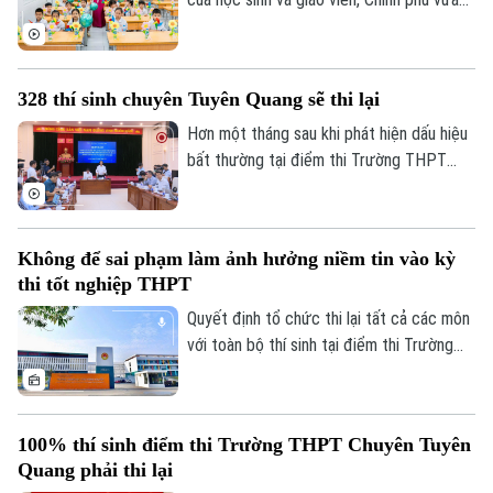
ban hành kế hoạch yêu cầu các bộ, ngành,
địa phương tập trung cao độ chuẩn bị mọi
điều kiện, từ đội ngũ giáo viên, cơ sở vật
328 thí sinh chuyên Tuyên Quang sẽ thi lại
chất đến sách giáo khoa, bảo đảm không
học sinh nào bị bỏ lại phía sau.
Hơn một tháng sau khi phát hiện dấu hiệu
bất thường tại điểm thi Trường THPT
Chuyên Tuyên Quang, Bộ Giáo dục và Đào
tạo đã công bố phương án xử lý.
Theo dõi Hà Nội On
Không để sai phạm làm ảnh hưởng niềm tin vào kỳ
thi tốt nghiệp THPT
Quyết định tổ chức thi lại tất cả các môn
với toàn bộ thí sinh tại điểm thi Trường
THPT chuyên Tuyên Quang được đưa ra
trên cơ sở kết quả điều tra ban đầu của
Bộ Công an, ý kiến của các cơ quan liên
100% thí sinh điểm thi Trường THPT Chuyên Tuyên
quan và quy chế thi hiện hành, nhằm bảo
Quang phải thi lại
đảm sự công bằng, minh bạch của kỳ thi