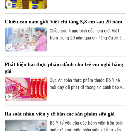
quy định về an toàn thực phẩm, tiềm ẩn
nguy cơ ảnh hưởng đến sức khỏe cộng
đồng.
Chiều cao nam giới Việt chỉ tăng 5,8 cm sau 20 năm
Chiều cao trung bình của nam giới Việt
Nam trong 20 năm qua chỉ tăng được 5,8
cm và nữ giới tăng 3,3 cm.
Phát hiện hai thực phẩm dành cho trẻ em nghi hàng
giả
Cục An toàn thực phẩm thuộc Bộ Y tế
mới đây đã phát đi thông tin cảnh báo về
hai sản phẩm ăn ngon Baby shark, Medi
Kid Calcium K2 nghi là giả.
Rà soát nhân viên y tế bán các sản phẩm sữa giả
Bộ Y tế yêu cầu các bệnh viện trên toàn
quốc rà soát việc nhân viên y tế tư vấn,