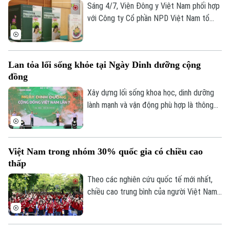
Sáng 4/7, Viện Đông y Việt Nam phối hợp
với Công ty Cổ phần NPD Việt Nam tổ
chức trao chứng chỉ hoàn thành khóa học
"Dưỡng sinh Đông y - Ăn uống thuận tự
Liên hệ đường dây nóng (bấm để gọi)
nhiên" cho các học viên và giới thiệu nhiều
Tòa soạn
Tòa soạn
Lan tỏa lối sống khỏe tại Ngày Dinh dưỡng cộng
phương pháp thực dưỡng bằng nguyên lý
đồng
0865.116.699 (hotline)
0865.116.699
y học cổ truyền từ Đông y.
Xây dựng lối sống khoa học, dinh dưỡng
lành mạnh và vận động phù hợp là thông
điệp được ngành Y tế đưa ra tại Ngày
Dinh dưỡng cộng đồng Việt Nam lần thứ
7, diễn ra vào sáng 28/6 tại Hà Nội.
Việt Nam trong nhóm 30% quốc gia có chiều cao
thấp
Theo các nghiên cứu quốc tế mới nhất,
chiều cao trung bình của người Việt Nam
hiện vẫn nằm trong nhóm thấp trên thế
giới, xếp thứ 153 trên tổng số 201 quốc
gia và vùng lãnh thổ. Trước thực tế này,