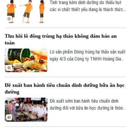
Tình trạng kém dinh dưỡng do thiếu hụt
các vi chất thiết yếu đang là thách thức
lớn nhất đối với trẻ em Việt Nam.
Thu hồi lô đông trùng hạ thảo không đảm bảo an
toàn
Lô sản phẩm Đông trùng hạ thảo sản xuất
ngày 4/3 của Công ty TNHH Hoàng Gia
Hòa Bình vi phạm quy định về an toàn
thực phẩm đã bị thu hồi.
Đề xuất ban hành tiêu chuẩn dinh dưỡng bữa ăn học
đường
Đề xuất sớm ban hành tiêu chuẩn dinh
dưỡng đối với bữa ăn học đường là thông
tin được đưa ra tại Hội thảo quốc tế
“Dinh dưỡng người Việt” lần II với chủ đề
“Dinh dưỡng học đường”.