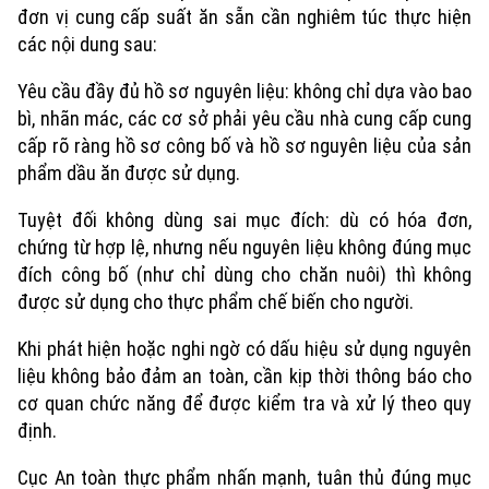
đơn vị cung cấp suất ăn sẵn cần nghiêm túc thực hiện
các nội dung sau:
Yêu cầu đầy đủ hồ sơ nguyên liệu: không chỉ dựa vào bao
bì, nhãn mác, các cơ sở phải yêu cầu nhà cung cấp cung
cấp rõ ràng hồ sơ công bố và hồ sơ nguyên liệu của sản
phẩm dầu ăn được sử dụng.
Chuyên mục
Tuyệt đối không dùng sai mục đích: dù có hóa đơn,
Thời sự
chứng từ hợp lệ, nhưng nếu nguyên liệu không đúng mục
đích công bố (như chỉ dùng cho chăn nuôi) thì không
Hà Nội
Hà Nội
được sử dụng cho thực phẩm chế biến cho người.
Chính trị
Khi phát hiện hoặc nghi ngờ có dấu hiệu sử dụng nguyên
Nhịp sống Hà Nội
Thế giới
liệu không bảo đảm an toàn, cần kịp thời thông báo cho
Xã hội
cơ quan chức năng để được kiểm tra và xử lý theo quy
Người Hà Nội
Tin tức
Kinh tế
định.
An ninh trật tự
Khoảnh khắc Hà Nội
Quân sự
Cục An toàn thực phẩm nhấn mạnh, tuân thủ đúng mục
Tin tức
Nhà đất