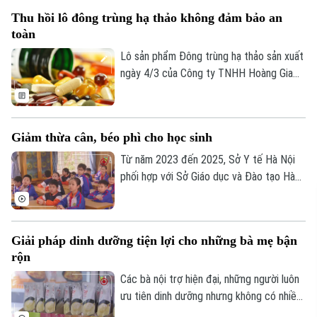
Thu hồi lô đông trùng hạ thảo không đảm bảo an
toàn
Lô sản phẩm Đông trùng hạ thảo sản xuất
ngày 4/3 của Công ty TNHH Hoàng Gia
Hòa Bình vi phạm quy định về an toàn
thực phẩm đã bị thu hồi.
Giảm thừa cân, béo phì cho học sinh
Từ năm 2023 đến 2025, Sở Y tế Hà Nội
phối hợp với Sở Giáo dục và Đào tạo Hà
Nội triển khai mô hình can thiệp phòng,
chống thừa cân, béo phì cho học sinh tại
một số trường tiểu học trên địa bàn Thủ
Giải pháp dinh dưỡng tiện lợi cho những bà mẹ bận
đô.
rộn
Các bà nội trợ hiện đại, những người luôn
ưu tiên dinh dưỡng nhưng không có nhiều
thời gian nấu nướng thường lựa chọn