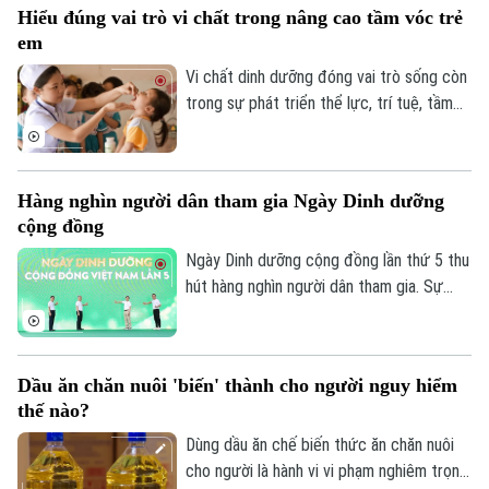
Hiểu đúng vai trò vi chất trong nâng cao tầm vóc trẻ
nhiều hoạt động cộng đồng đang được
em
triển khai nhằm nâng cao nhận thức về
dinh dưỡng, vận động và chăm sóc thể
Vi chất dinh dưỡng đóng vai trò sống còn
chất cho trẻ em Việt Nam.
trong sự phát triển thể lực, trí tuệ, tầm
vóc và sức khỏe của con người, nhất là
trẻ em. Do đó, những tiến bộ trong khoa
học công nghệ về các vi chất cần được
Hàng nghìn người dân tham gia Ngày Dinh dưỡng
cập nhật, hiểu đúng và minh bạch trong
cộng đồng
các sản phẩm dinh dưỡng hiện đại.
Ngày Dinh dưỡng cộng đồng lần thứ 5 thu
hút hàng nghìn người dân tham gia. Sự
kiện do Báo sức khỏe đời sống tổ chức,
lan tỏa thông điệp sống khỏe từ chế độ
ăn hợp lý và vận động khoa học.
Dầu ăn chăn nuôi 'biến' thành cho người nguy hiểm
thế nào?
Dùng dầu ăn chế biến thức ăn chăn nuôi
cho người là hành vi vi phạm nghiêm trọng