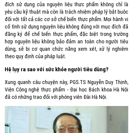
Công nghệ
đích sử dụng của nguyên liệu thực phẩm không chỉ là
Ẩm thực
Hồ sơ
Cafe sáng
yêu cầu kỹ thuật mà còn là trách nhiệm pháp lý bắt buộc
Tin tức
Tàu và Xe
đối với tất cả các cơ sở chế biến thực phẩm. Mọi hành vi
Người Việt 4 phương
Tài chính Ngân hàng
cố tình sử dụng nguyên liệu không đúng với mục đích đã
Đầu tư
Ô tô
Giáo dục
đăng ký để chế biến thực phẩm, đặc biệt trong trường
Doanh nghiệp
hợp nguyên liệu không bảo đảm an toàn cho người tiêu
Căn hộ
Tàu
Tin tức
dùng, sẽ bị cơ quan chức năng xem xét, xử lý nghiêm
Văn hóa
Đất đai
theo quy định của pháp luật.
Xe máy
Tuyển sinh
Tin tức
Sức khỏe
Hệ lụy ra sao với sức khỏe người tiêu dùng?
Kinh nghiệm
Thị trường
Hướng nghiệp
Làng nghề
Xung quanh câu chuyện này, PGS.TS Nguyễn Duy Thịnh,
Y tế
Thể thao
Đánh giá
Viện Công nghệ thực phẩm - Đại học Bách khoa Hà Nội
Di tích
Dinh dưỡng
đã có những trao đổi với phóng viên Đài Hà Nội.
Bóng đá
Giải trí
Tư vấn sức khỏe
Quần vợt
Tin tức
Đã phát sóng
Golf
Sao