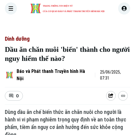
TRANG THÔNG TIN ĐIỆN TỬ
CỦA CƠ QUAN BÁO VÀ PHÁT THANH TRUYỀN HÌNH HÀ NỘI
THỜI SỰ
HÀ NỘI
THẾ GIỚI
KINH TẾ
NHÀ ĐẤT
Dinh dưỡng
Dầu ăn chăn nuôi 'biến' thành cho người
nguy hiểm thế nào?
Báo và Phát thanh Truyền hình Hà
25/06/2025,
Nội
07:31
0
Dùng dầu ăn chế biến thức ăn chăn nuôi cho người là
hành vi vi phạm nghiêm trọng quy định về an toàn thực
phẩm, tiềm ẩn nguy cơ ảnh hưởng đến sức khỏe cộng
đồng.