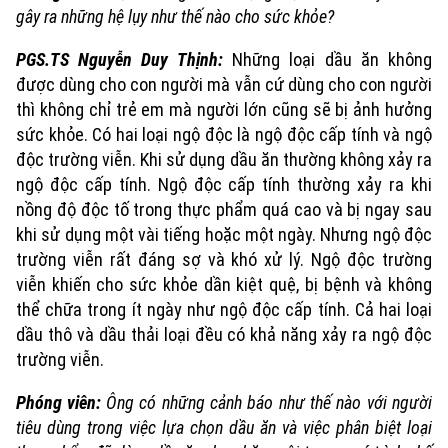
gây ra những hệ lụy như thế nào cho sức khỏe?
PGS.TS Nguyễn Duy Thịnh:
Những loại dầu ăn không
được dùng cho con người mà vẫn cứ dùng cho con người
thì không chỉ trẻ em mà người lớn cũng sẽ bị ảnh hưởng
sức khỏe. Có hai loại ngộ độc là ngộ độc cấp tính và ngộ
độc trường viễn. Khi sử dụng dầu ăn thường không xảy ra
ngộ độc cấp tính. Ngộ độc cấp tính thường xảy ra khi
nồng độ độc tố trong thực phẩm quá cao và bị ngay sau
khi sử dụng một vài tiếng hoặc một ngày. Nhưng ngộ độc
trường viễn rất đáng sợ và khó xử lý. Ngộ độc trường
viễn khiến cho sức khỏe dần kiệt quệ, bị bệnh và không
thể chữa trong ít ngày như ngộ độc cấp tính. Cả hai loại
dầu thô và dầu thải loại đều có khả năng xảy ra ngộ độc
trường viễn.
Phóng viên:
Ông có những cảnh báo như thế nào với người
tiêu dùng trong việc lựa chọn dầu ăn và việc phân biệt loại
Theo dõi Hà Nội On