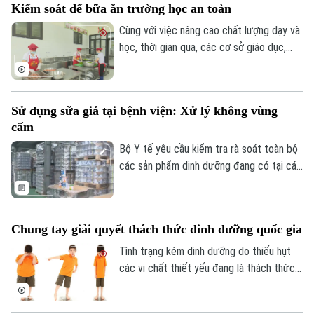
Kiểm soát để bữa ăn trường học an toàn
Cùng với việc nâng cao chất lượng dạy và
học, thời gian qua, các cơ sở giáo dục,
nhất là cấp tiểu học và mầm non trên địa
bàn thành phố Hà Nội luôn quan tâm đến
vấn đề bảo đảm an toàn vệ sinh thực
Sử dụng sữa giả tại bệnh viện: Xử lý không vùng
phẩm các bữa ăn bán trú cho học sinh.
cấm
Bộ Y tế yêu cầu kiểm tra rà soát toàn bộ
các sản phẩm dinh dưỡng đang có tại các
bệnh viện và khẳng định quan điểm xử lý
nghiêm, không bao che với mọi sai phạm.
Chung tay giải quyết thách thức dinh dưỡng quốc gia
Tình trạng kém dinh dưỡng do thiếu hụt
các vi chất thiết yếu đang là thách thức
lớn nhất đối với trẻ em Việt Nam.