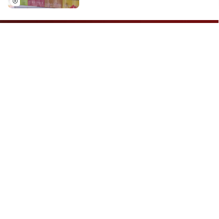
những sản phẩm tiện lợi cho con và cả gia
đình. Nắm bắt được xu hướng đó, Tập
đoàn TH đã ra mắt bộ sản phẩm thực
phẩm chế biến TH true FOOD và dần trở
nên quen thuộc với hàng triệu căn bếp
Việt.
TRANG THÔNG TIN ĐIỆN TỬ
BÁO VÀ PHÁT THANH
& TRUYỀN HÌNH HÀ NỘI
Giới thiệu
Điều khoản sử dụng
Chính sách bảo mật
Theo dõi Hà Nội On
Tải ngay HANOI ON