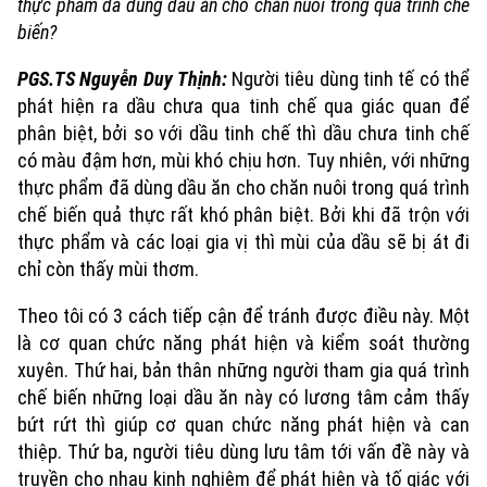
thực phẩm đã dùng dầu ăn cho chăn nuôi trong quá trình chế
biến?
PGS.TS Nguyễn Duy Thịnh:
Người tiêu dùng tinh tế có thể
phát hiện ra dầu chưa qua tinh chế qua giác quan để
phân biệt, bởi so với dầu tinh chế thì dầu chưa tinh chế
có màu đậm hơn, mùi khó chịu hơn. Tuy nhiên, với những
thực phẩm đã dùng dầu ăn cho chăn nuôi trong quá trình
chế biến quả thực rất khó phân biệt. Bởi khi đã trộn với
thực phẩm và các loại gia vị thì mùi của dầu sẽ bị át đi
chỉ còn thấy mùi thơm.
Theo tôi có 3 cách tiếp cận để tránh được điều này. Một
là cơ quan chức năng phát hiện và kiểm soát thường
xuyên. Thứ hai, bản thân những người tham gia quá trình
chế biến những loại dầu ăn này có lương tâm cảm thấy
bứt rứt thì giúp cơ quan chức năng phát hiện và can
thiệp. Thứ ba, người tiêu dùng lưu tâm tới vấn đề này và
truyền cho nhau kinh nghiệm để phát hiện và tố giác với