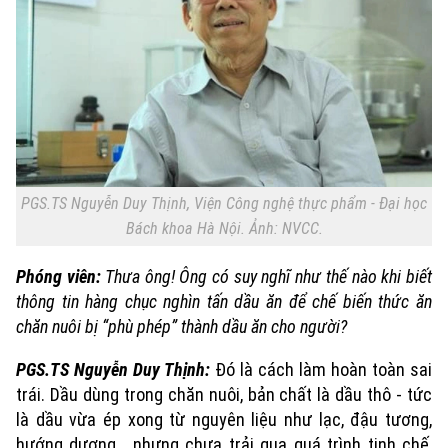
Điện ảnh
Thời trang
Âm nhạc
PGS.TS Nguyễn Duy Thịnh, Viện Công nghệ thực phẩm - Đại học
Bách khoa Hà Nội. Ảnh: NVCC.
Phóng viên:
Thưa ông! Ông có suy nghĩ như thế nào khi biết
thông tin hàng chục nghìn tấn dầu ăn để chế biến thức ăn
chăn nuôi bị “phù phép” thành dầu ăn cho người?
PGS.TS Nguyễn Duy Thịnh:
Đó là cách làm hoàn toàn sai
trái. Dầu dùng trong chăn nuôi, bản chất là dầu thô - tức
là dầu vừa ép xong từ nguyên liệu như lạc, đậu tương,
hướng dương… nhưng chưa trải qua quá trình tinh chế,