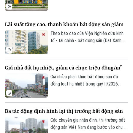
Tòa soạn
Tòa soạn
20 lần so với năm trước. Cùng với đó, vốn
chủ sở hữu của doanh nghiệp cũng tăng
0865.116.699 (hotline)
0865.116.699
gần gấp đôi, lên hơn 32.200 tỷ đồng.
Lãi suất tăng cao, thanh khoản bất động sản giảm
Theo báo cáo của Viện Nghiên cứu kinh
tế - tài chính - bất động sản (Dat Xanh
Services), lãi suất vay mua nhà trong 6
tháng đầu năm 2026 phổ biến ở mức cao,
khoảng 12 - 14%/năm, song nhiều khoản
Giá nhà đất hạ nhiệt, giảm cả chục triệu đồng/m²
vay thả nổi đã lên tới 15 - 16%/năm.
Giá nhiều phân khúc bất động sản đã
đồng loạt hạ nhiệt trong quý II/2026,
trong đó nhà mặt phố và nhà riêng ghi
nhận mức giảm từ 9-12 triệu đồng/m²,
còn đất nền và biệt thự giảm 1-5 triệu
Ba tác động định hình lại thị trường bất động sản
đồng/m².
Các chuyên gia nhận định, thị trường bất
động sản Việt Nam đang bước vào chu kỳ