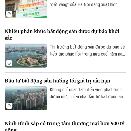
"đất vàng" của Hà Nội đang xuất hiện
ngày càng nhiều mặt bằng treo biển cho
thuê. Chi phí cao, sức mua suy giảm cùng
sự thay đổi trong hành vi tiêu dùng đang
Nhiều phân khúc bất động sản được dự báo khởi
khiến thị trường cho thuê nhà phố bước
sắc
vào giai đoạn điều chỉnh.
Thị trường bất động sản được dự báo sẽ
tiếp tục phục hồi trong nửa cuối năm nay
nhờ nhiều động lực từ chính sách, hạ tầng
và dòng vốn đầu tư. Đáng chú ý, các
chuyên gia cho rằng thay vì một phân
Đầu tư bất động sản hướng tới giá trị dài hạn
khúc duy nhất dẫn dắt, nhiều loại hình bất
động sản sẽ cùng tăng trưởng.
Không chỉ quan tâm đến việc phát triển
dự án mới, nhiều nhà đầu tư bất động sản
trên thế giới đang chuyển hướng sang
nâng cấp và tái định vị các tài sản hiện
hữu nhằm kéo dài vòng đời khai thác và
Ninh Bình sắp có trung tâm thương mại hơn 900 tỷ
gia tăng giá trị.
đồng