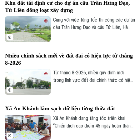
Khu đất tái định cư cho dự án cầu Trần Hưng Đạo,
Tứ Liên đồng loạt xây dựng
Cùng với việc tăng tốc thi công các dự án
cầu Trần Hưng Đạo và cầu Tứ Liên, Hà
Nội đang khẩn trương hoàn thiện các khu
tái định cư để người dân sớm ổn định nơi
ở sau khi bàn giao mặt bằng thực hiện 2
Nhiều chính sách mới về đất đai có hiệu lực từ tháng
dự án nói trên.
8-2026
Từ tháng 8-2026, nhiều quy định mới
Theo dõi Hà Nội On
trong lĩnh vực đất đai chính thức có hiệu
lực, với điểm nhấn là tăng phân cấp cho
chính quyền cơ sở và hoàn thiện cơ chế
xử lý vi phạm. Những chính sách này được
Xã An Khánh làm sạch dữ liệu từng thửa đất
kỳ vọng sẽ nâng cao hiệu lực quản lý nhà
nước, đồng thời tạo thuận lợi hơn cho
Xã An Khánh đang tăng tốc triển khai
người dân và doanh nghiệp trong quá trình
“Chiến dịch cao điểm 45 ngày hoàn thành
thực hiện các thủ tục về đất đai.
cơ sở dữ liệu đất đai”. Việc chuẩn hóa,