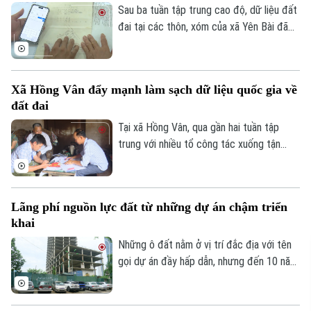
Sau ba tuần tập trung cao độ, dữ liệu đất
đai tại các thôn, xóm của xã Yên Bài đã
được số hóa một phần và đang tiếp tục
được cập nhật, đảm bảo tiêu chí “đúng -
đủ - sạch - sống”.
Xã Hồng Vân đẩy mạnh làm sạch dữ liệu quốc gia về
đất đai
Tại xã Hồng Vân, qua gần hai tuần tập
trung với nhiều tổ công tác xuống tận
từng hộ gia đình bất kể ngày, đêm, dữ liệu
đất đai tại các thôn, xóm đã được số hóa
một phần và đang tiếp tục được cập
Lãng phí nguồn lực đất từ những dự án chậm triển
nhật, đảm bảo tiêu chí “đúng - đủ - sạch -
khai
sống”.
Những ô đất nằm ở vị trí đắc địa với tên
gọi dự án đầy hấp dẫn, nhưng đến 10 năm,
thậm chí gần 20 năm vẫn chưa triển khai.
Thành phố đang đẩy mạnh các giải pháp