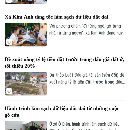
cá nhân lên từ 20% đến 50% giá khởi
Tòa soạn
Tòa soạn
điểm, đồng thời bổ sung quy định cấm cá
0865.116.699 (hotline)
0865.116.699
Xã Kim Anh tăng tốc làm sạch dữ liệu đất đai
nhân trúng đấu giá nhưng bỏ cọc tham gia
các cuộc đấu giá quyền sử dụng đất ở
Với phương châm "đi từng ngõ, gõ từng
nhằm siết kỷ cương, ngăn chặn tình trạng
nhà, rà từng người", xã Kim Anh đang huy
đầu cơ, trục lợi.
động cả hệ thống chính trị tham gia Chiến
dịch "45 ngày" số hóa và làm sạch cơ sở
dữ liệu đất đai nhằm xây dựng cơ sở dữ
Đề xuất nâng tỷ lệ tiền đặt trước trong đấu giá đất ở,
liệu đầy đủ, chính xác và luôn được cập
tối thiểu 20%
nhật.
Dự thảo Luật Đấu giá tài sản (sửa đổi) đề
xuất nâng tỷ lệ tiền đặt trước trong đấu
giá quyền sử dụng đất trong trường hợp
giao đất ở tối thiểu từ 10% lên 20%.
Hành trình làm sạch dữ liệu đất đai từ những cuộc
gõ cửa
Ở xã Ô Diên, hành trình làm sạch dữ liệu