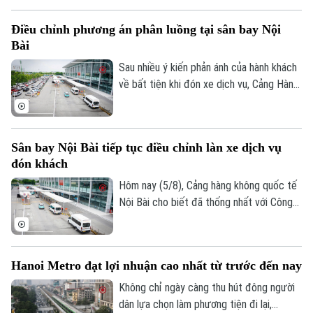
nhiều sân bay. Điều kiện thời tiết bất lợi
Điều chỉnh phương án phân luồng tại sân bay Nội
Thời trang
khiến nhiều chuyến bay phải bay chờ, điều
Bài
chỉnh kế hoạch khai thác.
Âm nhạc
Sau nhiều ý kiến phản ánh của hành khách
về bất tiện khi đón xe dịch vụ, Cảng Hàng
không quốc tế Nội Bài đã điều chỉnh
phương án phân luồng, cho phép xe công
nghệ đón khách tại khu vực có mái che và
Sân bay Nội Bài tiếp tục điều chỉnh làn xe dịch vụ
bổ sung lực lượng hỗ trợ ngay tại nhà ga.
đón khách
Hôm nay (5/8), Cảng hàng không quốc tế
Nội Bài cho biết đã thống nhất với Công
an cửa khẩu điều chỉnh làn đón khách
dành cho xe dịch vụ tại nhà ga T1 sau khi
tiếp nhận phản ánh của hành khách về
Hanoi Metro đạt lợi nhuận cao nhất từ trước đến nay
những bất tiện.
Không chỉ ngày càng thu hút đông người
dân lựa chọn làm phương tiện đi lại,