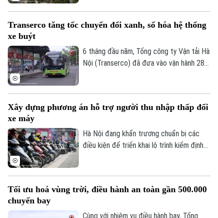
Số 3-5 Huỳnh Thúc Kháng-Phường Láng-Hà Nội
trung chuyển hiện đại với nhiều tiện ích,
hướng tới xây dựng hình ảnh bến xe Hà
Giám đốc: VŨ MINH TUẤN
Transerco tăng tốc chuyển đổi xanh, số hóa hệ thống
Nội an toàn, văn minh và thân thiện với
xe buýt
Phó Giám đốc: Nguyễn Kim Khiêm, Nguyễn Minh Đức, Nguyễn Thành Lợi
người dân.
6 tháng đầu năm, Tổng công ty Vận tải Hà
Nội (Transerco) đã đưa vào vận hành 281
xe buýt điện trên 17 tuyến, đồng thời,
hoàn thành kế hoạch bổ sung thêm 122
xe buýt điện cỡ trung và 43 xe buýt điện
Xây dựng phương án hỗ trợ người thu nhập thấp đổi
cỡ lớn theo các hợp đồng thầu mới.
xe máy
Hà Nội đang khẩn trương chuẩn bị các
điều kiện để triển khai lộ trình kiểm định
khí thải xe mô tô, xe gắn máy. Đáng chú ý,
thành phố sẽ xây dựng chính sách hỗ trợ
người dân đổi xe máy cũ, góp phần giảm ô
Tối ưu hoá vùng trời, điều hành an toàn gần 500.000
nhiễm không khí.
chuyến bay
Cùng với nhiệm vụ điều hành bay, Tổng