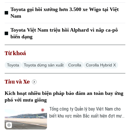
Cafe sáng
Tin tức
Tàu và Xe
Toyota gọi hồi xưởng hơn 3.500 xe Wigo tại Việt
Người Việt 4 phương
Tài chính Ngân hàng
Nam
Đầu tư
Ô tô
Giáo dục
Doanh nghiệp
Toyota Việt Nam triệu hồi Alphard vì nắp ca-pô
Căn hộ
Tàu
biến dạng
Tin tức
Văn hóa
Đất đai
Xe máy
Tuyển sinh
Từ khoá
Tin tức
Sức khỏe
Kinh nghiệm
Thị trường
Hướng nghiệp
Toyota
Toyota dừng sản xuất
Corolla
Corolla Hybrid X
Làng nghề
Y tế
Thể thao
Đánh giá
Di tích
Tàu và Xe
Dinh dưỡng
Bóng đá
Giải trí
Kích hoạt nhiều biện pháp bảo đảm an toàn bay ứng
Tư vấn sức khỏe
phó với mưa giông
Quần vợt
Tin tức
Đã phát sóng
Tổng công ty Quản lý bay Việt Nam cho
Golf
biết khu vực miền Bắc xuất hiện đợt mưa
Sao
dông mạnh trên diện rộng, ảnh hưởng
Điện ảnh
đáng kể đến hoạt động khai thác bay tại