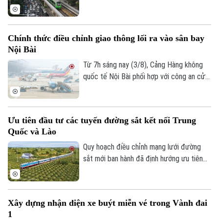
đường sắt đô thị Hà Nội cũng ghi nhận
những tín hiệu tích cực về hiệu quả hoạt
động. Trong 6 tháng đầu năm, Hanoi
Chính thức điều chỉnh giao thông lối ra vào sân bay
Metro đạt mức lợi nhuận cao nhất từ
Nội Bài
trước đến nay trong các kỳ báo cáo nửa
đầu năm.
Từ 7h sáng nay (3/8), Cảng Hàng không
quốc tế Nội Bài phối hợp với công an cửa
Theo dõi Hà Nội On
khẩu chính thức triển khai phương án phân
luồng giao thông mới tại khu vực tiếp cận
nhà ga hành khách T1 và T2. Những điều
Ưu tiên đầu tư các tuyến đường sắt kết nối Trung
chỉnh ngay tại lối ra - vào sân bay này
Quốc và Lào
nhằm giảm ùn tắc và tối ưu hóa giao
thông.
Quy hoạch điều chỉnh mạng lưới đường
sắt mới ban hành đã định hướng ưu tiên
đầu tư các tuyến đường kết nối với Trung
Quốc và Lào trước năm 2030.
Xây dựng nhận diện xe buýt miễn vé trong Vành đai
1