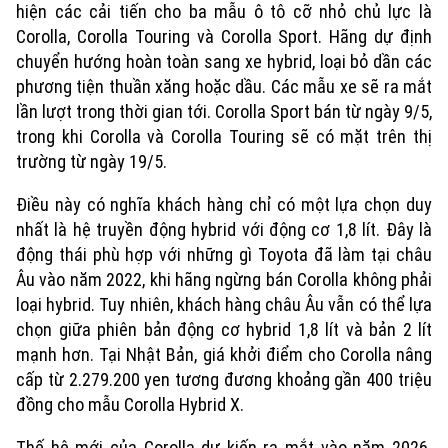
hiện các cải tiến cho ba mẫu ô tô cỡ nhỏ chủ lực là
Corolla, Corolla Touring và Corolla Sport. Hãng dự định
chuyển hướng hoàn toàn sang xe hybrid, loại bỏ dần các
phương tiện thuần xăng hoặc dầu. Các mẫu xe sẽ ra mắt
lần lượt trong thời gian tới. Corolla Sport bán từ ngày 9/5,
trong khi Corolla và Corolla Touring sẽ có mặt trên thị
trường từ ngày 19/5.
Điều này có nghĩa khách hàng chỉ có một lựa chọn duy
nhất là hệ truyền động hybrid với động cơ 1,8 lít. Đây là
động thái phù hợp với những gì Toyota đã làm tại châu
Âu vào năm 2022, khi hãng ngừng bán Corolla không phải
loại hybrid. Tuy nhiên, khách hàng châu Âu vẫn có thể lựa
chọn giữa phiên bản động cơ hybrid 1,8 lít và bản 2 lít
mạnh hơn. Tại Nhật Bản, giá khởi điểm cho Corolla nâng
cấp từ 2.279.200 yen tương đương khoảng gần 400 triệu
đồng cho mẫu Corolla Hybrid X.
Thế hệ mới của Corolla dự kiến ra mắt vào năm 2026.