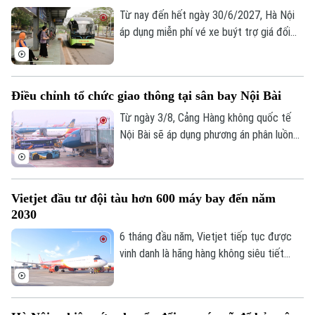
Từ nay đến hết ngày 30/6/2027, Hà Nội
áp dụng miễn phí vé xe buýt trợ giá đối
với hành khách di chuyển trong phạm vi
Vành đai 1 trên 45 tuyến buýt, nhằm
khuyến khích người dân sử dụng phương
Điều chỉnh tổ chức giao thông tại sân bay Nội Bài
tiện giao thông công cộng. Để triển khai
hiệu quả, Thành phố yêu cầu cần xây dựng
Từ ngày 3/8, Cảng Hàng không quốc tế
nhận diện với các tuyến xe buýt này.
Nội Bài sẽ áp dụng phương án phân luồng
giao thông mới tại cả Nhà ga hành khách
T1 và T2, với nhiều thay đổi liên quan đến
đường tiếp cận, khu vực đón trả khách và
Vietjet đầu tư đội tàu hơn 600 máy bay đến năm
các bãi đỗ ô tô.
2030
6 tháng đầu năm, Vietjet tiếp tục được
vinh danh là hãng hàng không siêu tiết
kiệm tốt nhất thế giới, top 10 hãng hàng
không chi phí thấp an toàn nhất năm 2026,
nơi làm việc tốt nhất toàn cầu, nơi làm