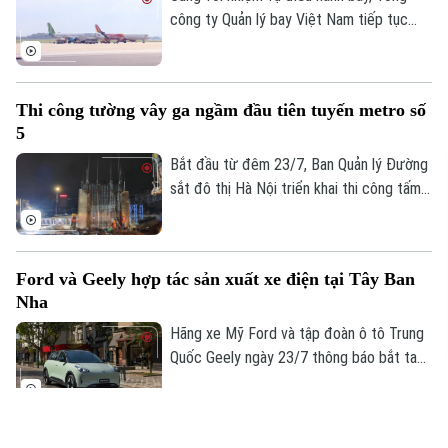
công ty Quản lý bay Việt Nam tiếp tục
đẩy mạnh các giải pháp tối ưu hóa vùng
trời và nâng cao năng lực khai thác.
Thi công tường vây ga ngầm đầu tiên tuyến metro số
5
Bắt đầu từ đêm 23/7, Ban Quản lý Đường
sắt đô thị Hà Nội triển khai thi công tấm
tường vây đầu tiên tại ga ngầm S3 của
tuyến Metro số 5 Văn Cao - Hòa Lạc,
đánh dấu dự án chính thức bước vào giai
Ford và Geely hợp tác sản xuất xe điện tại Tây Ban
đoạn thi công kết cấu ngầm.
Nha
Hãng xe Mỹ Ford và tập đoàn ô tô Trung
Quốc Geely ngày 23/7 thông báo bắt tay
sản xuất xe điện tại Tây Ban Nha. Động
thái này diễn ra trong bối cảnh các nhà
sản xuất ô tô Trung Quốc đang đẩy mạnh
Bến xe Yên Sở sắp được đưa vào khai thác