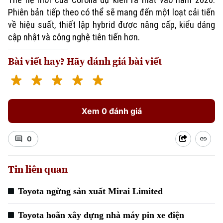
Phiên bản tiếp theo có thể sẽ mang đến một loạt cải tiến
về hiệu suất, thiết lập hybrid được nâng cấp, kiểu dáng
cập nhật và công nghệ tiên tiến hơn.
Bài viết hay? Hãy đánh giá bài viết
Chuyên mục
Thời sự
Xem 0 đánh giá
Hà Nội
Hà Nội
Chính trị
0
Nhịp sống Hà Nội
Thế giới
Xã hội
Tin liên quan
Người Hà Nội
Tin tức
Kinh tế
An ninh trật tự
Khoảnh khắc Hà Nội
Toyota ngừng sản xuất Mirai Limited
Quân sự
Tin tức
Nhà đất
Công nghệ
Ẩm thực
Toyota hoãn xây dựng nhà máy pin xe điện
Hồ sơ