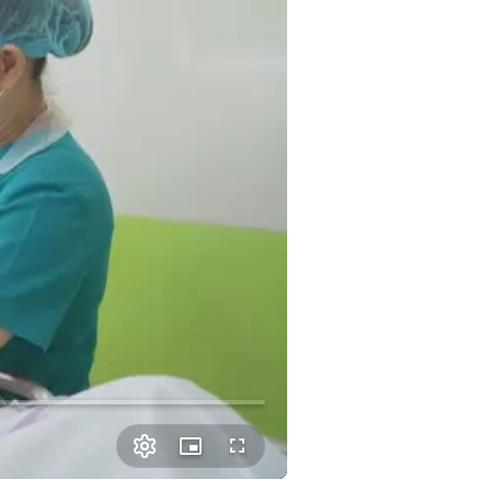
Picture-
Fullscreen
in-