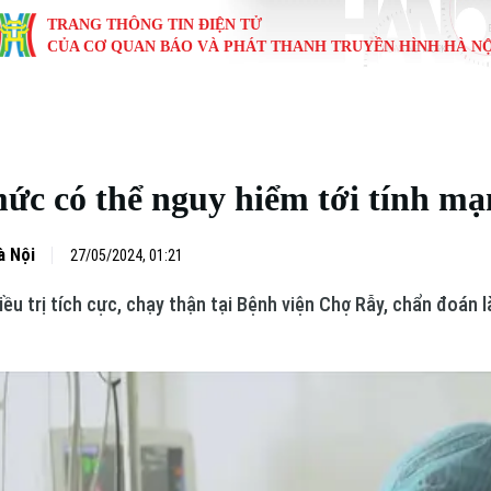
TRANG THÔNG TIN ĐIỆN TỬ
CỦA CƠ QUAN BÁO VÀ PHÁT THANH TRUYỀN HÌNH HÀ NỘ
KINH TẾ
NHÀ ĐẤT
TÀU VÀ XE
GIÁO DỤC
VĂN HÓA
SỨC KHỎ
i
Tin tức
Tin tức
Ô tô
Tin tức
Tin tức
Y tế
ức có thể nguy hiểm tới tính m
ự
Cafe sáng
Đầu tư
Tàu
Tuyển sinh
Làng nghề
Dinh dư
Nội
Tài chính Ngân hàng
Căn hộ
Xe máy
Hướng nghiệp
Di tích
Tư vấn 
à Nội
27/05/2024, 01:21
ều trị tích cực, chạy thận tại Bệnh viện Chợ Rẫy, chẩn đoán là
iệt 4 phương
Doanh nghiệp
Đất đai
Thị trường
Kinh nghiệm
Đánh giá