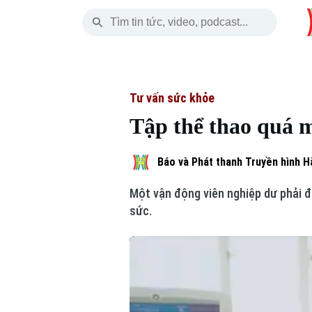
Thứ Sáu
THỜI SỰ
HÀ NỘI
THẾ GIỚI
07 Tháng 08, 2026
Hà Nội
Nhịp sống Hà Nộ
Tin tức
Tư vấn sức khỏe
Tập thể thao quá m
Chính trị
Người Hà Nội
Quân s
Xã hội
Khoảnh khắc Hà 
Hồ sơ
Báo và Phát thanh Truyền hình H
Một vận động viên nghiệp dư phải đi
An ninh trật tự
Ẩm thực
Người V
sức.
Công nghệ
Skip Ad