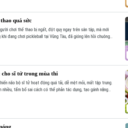
 thao quá sức
 người chơi thể thao bị ngất, đột quỵ ngay trên sân tập, mà mới
khi đang chơi pickleball tại Vũng Tàu, đã gióng lên hồi chuông
hành tai họa chỉ vì sự chủ quan và quá sức.
cho sĩ tử trong mùa thi
khiến não bộ sĩ tử hoạt động quá tải, dễ mệt mỏi, mất tập trung.
ăn nhiều, tẩm bổ sai cách có thể phản tác dụng, tạo gánh nặng
ộ dinh dưỡng đúng và khoa học. Vậy dinh dưỡng mùa thi thế nào là
 nóng