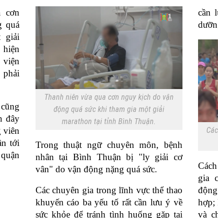
a cơn
cần 
Time
g quá
dưỡng
 giải
 hiện
 viện
 phải
Thanh niên vừa qua cơn nguy kịch do vận
n cũng
động quá sức khi tham gia một giải
h đây
marathon tại tỉnh Bình Thuận.
 viên
Các
n tới
Trong thuật ngữ chuyên môn, bệnh
 quận
nhân tại Bình Thuận bị "ly giải cơ
Cách 
vân" do vận động nặng quá sức.
gia 
Các chuyên gia trong lĩnh vực thể thao
động
khuyến cáo ba yếu tố rất cần lưu ý về
hợp;
sức khỏe để tránh tình huống gặp tai
và c