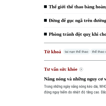
Thế giới thể thao bàng hoàn
Đừng để gục ngã trên đườn
Phòng tránh đột quỵ khi chơ
Từ khoá
tai nạn thể thao
thể thao
Tư vấn sức khỏe
Nắng nóng và những nguy cơ v
Trong những ngày nắng nóng kéo dài, WH
động nguy hiểm do nhiệt độ tăng cao. Đặc
bệnh tim mạch, hô hấp, thận và những ngườ
huyết áp.