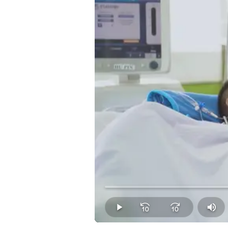
Loaded
:
0.00%
Play
Mut