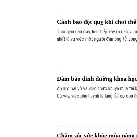
Cảnh báo đột quỵ khi chơi thể
Thời gian gần đây, liên tiếp xảy ra các vụ
nhất là vụ việc một người đàn ông tử vong 
cảnh báo: đừng để đam mê thể thao biến t
Đảm bảo dinh dưỡng khoa học 
Áp lực bài vở và việc thức khuya mùa thi 
Dù vậy, việc phụ huynh lo lắng rồi ép con 
cho cơ thể; đặt ra yêu cầu phải có chế đ
đúng và khoa học?
Chăm sóc sức khỏe mùa nắng