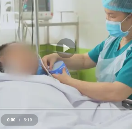
Play
Video
0:00
/
3:19
e
Current
Duration