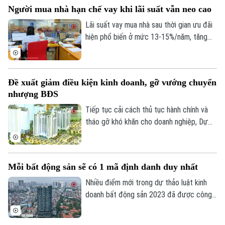
Người mua nhà hạn chế vay khi lãi suất vẫn neo cao
cho công việc và chất lượng cuộc sống.
Quan niệm về “an cư” đang dần thay đổi.
Lãi suất vay mua nhà sau thời gian ưu đãi
hiện phổ biến ở mức 13-15%/năm, tăng
đáng kể so với năm 2025. Trong bối cảnh
giá bất động sản vẫn neo cao, chi phí vốn
gia tăng đang khiến người mua thận trọng
Đề xuất giảm điều kiện kinh doanh, gỡ vướng chuyển
hơn khi sử dụng đòn bẩy tài chính.
nhượng BĐS
Tiếp tục cải cách thủ tục hành chính và
tháo gỡ khó khăn cho doanh nghiệp, Dự
thảo Luật Kinh doanh bất động sản (sửa
đổi) đề xuất cắt giảm nhiều điều kiện kinh
doanh và đơn giản hóa thủ tục chuyển
Mỗi bất động sản sẽ có 1 mã định danh duy nhất
nhượng dự án.
Nhiều điểm mới trong dự thảo luật kinh
doanh bất động sản 2023 đã được công
bố để các chuyên gia, cộng đồng doanh
nghiệp và các đơn vị liên quan cùng góp ý,