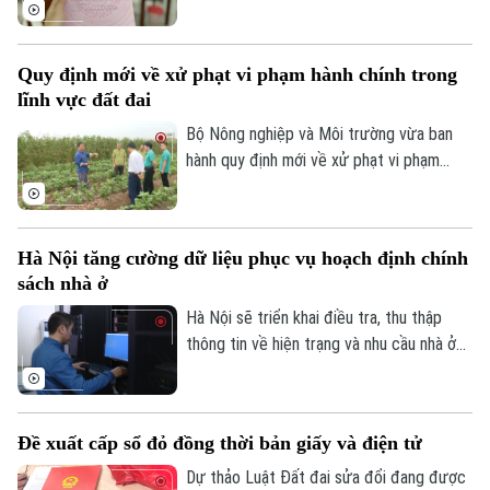
thức sổ đỏ điện tử có giá trị pháp lý
tương đương, góp phần thúc đẩy chuyển
đổi số trong quản lý đất đai.
Quy định mới về xử phạt vi phạm hành chính trong
lĩnh vực đất đai
Bộ Nông nghiệp và Môi trường vừa ban
hành quy định mới về xử phạt vi phạm
hành chính trong lĩnh vực đất đai, trong
đó tăng mạnh mức xử phạt đối với nhiều
hành vi tự ý chuyển mục đích sử dụng
Hà Nội tăng cường dữ liệu phục vụ hoạch định chính
đất.
sách nhà ở
Hà Nội sẽ triển khai điều tra, thu thập
thông tin về hiện trạng và nhu cầu nhà ở
trên toàn bộ các xã, phường giai đoạn
2026-2030. Dữ liệu thu thập sẽ là cơ sở
để đánh giá kết quả phát triển nhà ở, xây
Đề xuất cấp sổ đỏ đồng thời bản giấy và điện tử
dựng kế hoạch cho các năm tiếp theo và
hoàn thiện cơ sở dữ liệu về nhà ở, thị
Dự thảo Luật Đất đai sửa đổi đang được