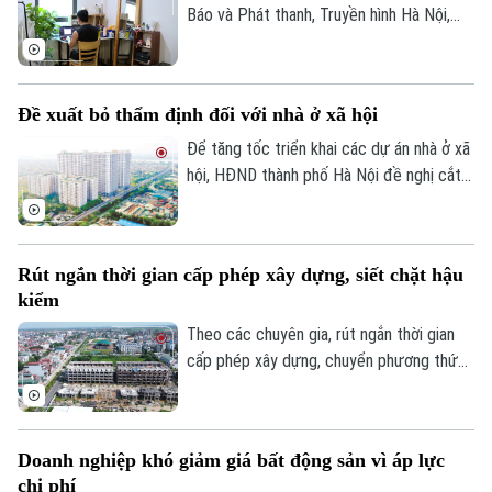
Báo và Phát thanh, Truyền hình Hà Nội,
đầu tháng 8, giá thuê nhà trọ và chung cư
mini quanh nhiều trường đại học tại Hà
Nội bắt đầu tăng nhẹ.
Đề xuất bỏ thẩm định đối với nhà ở xã hội
Để tăng tốc triển khai các dự án nhà ở xã
hội, HĐND thành phố Hà Nội đề nghị cắt
bỏ hoàn toàn khâu "thẩm định và ra quyết
định miễn tiền sử dụng đất". Bởi khi dự án
được xác định là nhà ở xã hội, doanh
Rút ngắn thời gian cấp phép xây dựng, siết chặt hậu
nghiệp sẽ được tự động miễn các thủ tục
kiểm
này để làm thủ tục giao đất.
Theo các chuyên gia, rút ngắn thời gian
cấp phép xây dựng, chuyển phương thức
quản lý từ “tiền kiểm” sang “hậu kiểm” sẽ
góp phần nâng cao hiệu lực, hiệu quả quản
lý nhà nước trong lĩnh vực xây dựng.
Doanh nghiệp khó giảm giá bất động sản vì áp lực
chi phí