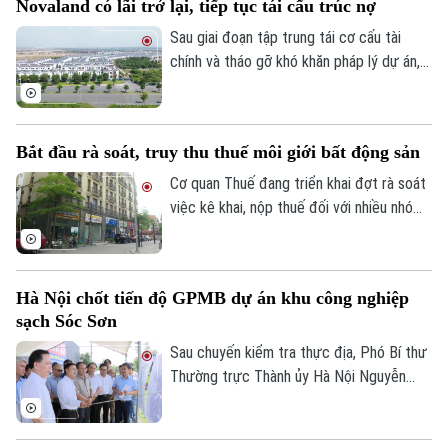
Novaland có lãi trở lại, tiếp tục tái cấu trúc nợ
tạo thuận lợi hơn cho đầu tư và khai thác
hiệu quả nguồn lực đất đai.
Sau giai đoạn tập trung tái cơ cấu tài
chính và tháo gỡ khó khăn pháp lý dự án,
Tập đoàn Novaland ghi nhận kết quả kinh
doanh tích cực khi có lãi trở lại. Doanh
nghiệp cũng tiếp tục triển khai các giải
Bắt đầu rà soát, truy thu thuế môi giới bất động sản
pháp xử lý nợ, tạo nền tảng cho quá trình
phục hồi trong thời gian tới.
Cơ quan Thuế đang triển khai đợt rà soát
việc kê khai, nộp thuế đối với nhiều nhóm
cá nhân có thu nhập cao từ nhiều nguồn,
trong đó có môi giới bất động sản.
Hà Nội chốt tiến độ GPMB dự án khu công nghiệp
sạch Sóc Sơn
Sau chuyến kiểm tra thực địa, Phó Bí thư
Thường trực Thành ủy Hà Nội Nguyễn
Trọng Đông yêu cầu toàn bộ công tác giải
phóng mặt bằng Dự án đầu tư xây dựng