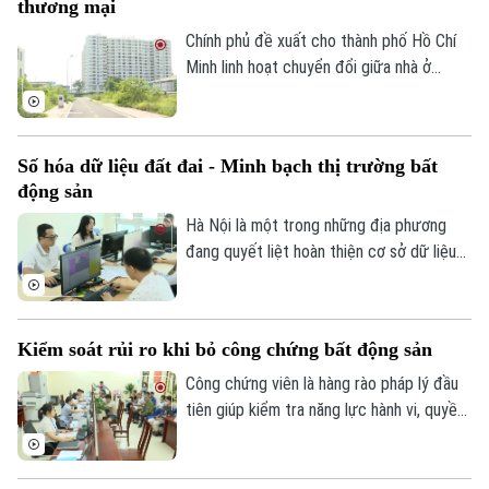
thương mại
Giám đốc: VŨ MINH TUẤN
Chính phủ đề xuất cho thành phố Hồ Chí
Minh linh hoạt chuyển đổi giữa nhà ở
Phó Giám đốc: Nguyễn Kim Khiêm, Nguyễn Minh Đức, Nguyễn Thành Lợi
thương mại, nhà xã hội và tái định cư
nhằm đáp ứng nhu cầu thực tế của người
dân. Đây là nội dung tại dự án Luật Phát
Số hóa dữ liệu đất đai - Minh bạch thị trường bất
triển đô thị được Chính phủ trình Ủy ban
động sản
Thường vụ Quốc hội, sáng 28/7.
Hà Nội là một trong những địa phương
đang quyết liệt hoàn thiện cơ sở dữ liệu
về đất đai với mục tiêu phải hoàn thành
chuẩn hóa dữ liệu trước ngày 30/8/2026.
Việc mỗi bất động sản (BĐS) tiến tới có
Kiểm soát rủi ro khi bỏ công chứng bất động sản
một mã định danh điện tử sẽ khiến thị
trường BĐS minh bạch, mang lại lợi ích
Công chứng viên là hàng rào pháp lý đầu
trực tiếp cho công tác quản lý Nhà nước
tiên giúp kiểm tra năng lực hành vi, quyền
cũng như người dân.
định đoạt, giấy tờ thật giả, tài sản chung
riêng, tình trạng tranh chấp... Bỏ công
chứng bất động sản đồng nghĩa với việc