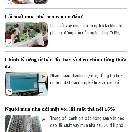
thuê nhà, bất động sản. Ngành Thuế mới
Golf
đây đã tổng hợp một số lưu ý về vấn đề
Sao
Lãi suất mua nhà neo cao do đâu?
này.
Điện ảnh
Lãi suất vay mua nhà tăng trở lại khi chi
phí huy động vốn của ngân hàng đi lên,
Thời trang
trong khi tín dụng bất động sản vẫn được
kiểm soát, khiến người mua nhà chịu áp
Âm nhạc
lực tài chính lớn hơn.
Chỉnh lý từng tờ bản đồ thay vì điều chỉnh từng thửa
đất
Nhằm hoàn thành nhiệm vụ đồng bộ hóa
dữ liệu đất đai đúng kế hoạch, các tổ
công tác luôn tìm các phương án để
chỉnh lý, cập nhật dữ liệu đất đai đảm bảo
theo đúng yêu cầu, trong đó, việc chỉnh lý
Người mua nhà đối mặt với lãi suất thả nổi 16%
từng tờ bản đồ thay vì chỉnh lý từng thửa
đất như trước đây đã và đang được xem
Trong bối cảnh giá bất động sản vẫn neo
là giải pháp tối ưu.
cao, lãi suất vay mua nhà sau ưu đãi phổ