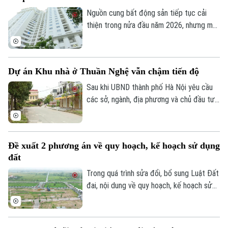
Nguồn cung bất động sản tiếp tục cải
thiện trong nửa đầu năm 2026, nhưng mặt
Theo dõi Hà Nội On
bằng giá vẫn neo cao. Chi phí đất, xây
dựng, vốn và các nghĩa vụ tài chính gia
tăng khiến doanh nghiệp không còn nhiều
Dự án Khu nhà ở Thuần Nghệ vẫn chậm tiến độ
dư địa giảm giá bán.
Sau khi UBND thành phố Hà Nội yêu cầu
các sở, ngành, địa phương và chủ đầu tư
khẩn trương xử lý gần 300 dự án chậm
triển khai, nhiều dự án tồn tại kéo dài
nhiều năm đang được rà soát để xác định
Đề xuất 2 phương án về quy hoạch, kế hoạch sử dụng
rõ trách nhiệm và có phương án xử lý dứt
đất
điểm. Khu nhà ở Thuần Nghệ tại thị xã Sơn
Tây là một trong những dự án nằm trong
Trong quá trình sửa đổi, bổ sung Luật Đất
danh sách này.
đai, nội dung về quy hoạch, kế hoạch sử
dụng đất đang được đề xuất điều chỉnh
theo hướng tinh gọn, đồng bộ với mô hình
chính quyền địa phương hai cấp, đồng thời