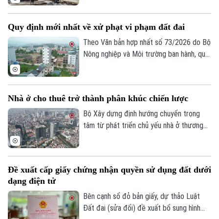
dựng, trong đó tập trung hoàn thiện thể
chế, phát triển hạ tầng, nhà ở và thị
Quy định mới nhất về xử phạt vi phạm đất đai
trường bất động sản, đồng thời đẩy
nhanh tiến độ các dự án trọng điểm và
Theo Văn bản hợp nhất số 73/2026 do Bộ
giải ngân vốn đầu tư công nhằm hoàn
Nông nghiệp và Môi trường ban hành, quy
thành các mục tiêu tăng trưởng của
định mới về xử phạt vi phạm hành chính
ngành.
trong lĩnh vực đất đai sẽ chính thức có
hiệu lực từ ngày 31/8/2026.
Liên hệ đường dây nóng (bấm để gọi)
Nhà ở cho thuê trở thành phân khúc chiến lược
Tòa soạn
Tòa soạn
Bộ Xây dựng định hướng chuyển trọng
0865.116.699 (hotline)
0865.116.699
tâm từ phát triển chủ yếu nhà ở thương
mại sang phát triển đồng thời nhà ở
thương mại và nhà ở cho thuê. Trong đó,
nhà ở cho thuê được xác định là phân
Đề xuất cấp giấy chứng nhận quyền sử dụng đất dưới
khúc chiến lược, dài hạn, nhằm đáp ứng
dạng điện tử
nhu cầu của đa số người dân và góp phần
ổn định thị trường bất động sản.
Bên cạnh sổ đỏ bản giấy, dự thảo Luật
Đất đai (sửa đổi) đề xuất bổ sung hình