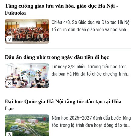
thúc vào ngày 9/8.
Tăng cường giao lưu văn hóa, giáo dục Hà Nội -
Fukuoka
Chiều 4/8, Sở Giáo dục và Đào tạo Hà Nội
tổ chức đón đoàn giáo viên và học sinh
tỉnh Fukuoka, Nhật Bản đến học tập, tìm
hiểu văn hóa, cuộc sống của người Việt
Nam.
Dấu ấn đáng nhớ trong ngày đầu tiên đi học
Từ ngày 3/8, nhiều trường tiểu học trên
địa bàn Hà Nội đã tổ chức chương trình
đón học sinh lớp 1 trong không khí rộn
Liên hệ đường dây nóng (bấm để gọi)
ràng, ấm áp. Đây là cột mốc đánh dấu
Tòa soạn
Tòa soạn
bước chuyển quan trọng của các em từ
Đại học Quốc gia Hà Nội tăng tốc đào tạo tại Hòa
bậc mầm non lên tiểu học, mở đầu hành
0865.116.699 (hotline)
0865.116.699
Lạc
trình chinh phục tri thức với nhiều trải
nghiệm mới.
Năm học 2026–2027 đánh dấu bước tăng
tốc trong lộ trình đưa hoạt động đào tạo
của Đại học Quốc gia Hà Nội lên Khu đô