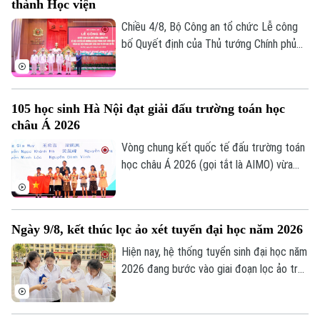
thành Học viện
tất cả các môn.
Chiều 4/8, Bộ Công an tổ chức Lễ công
bố Quyết định của Thủ tướng Chính phủ
về việc chuyển đổi Trường Đại học Phòng
cháy chữa cháy thành Học viện Phòng
cháy chữa cháy và Cứu nạn cứu hộ. Tới
105 học sinh Hà Nội đạt giải đấu trường toán học
dự và chỉ đạo buổi lễ Thượng tướng, TS
châu Á 2026
Lê Quốc Hùng, Ủy viên Trung ương Đảng,
Phó Bí thư Đảng ủy Công an Trung ương,
Vòng chung kết quốc tế đấu trường toán
Thứ trưởng Bộ Công an; GS.TS Lê Quân,
học châu Á 2026 (gọi tắt là AIMO) vừa
Thứ trưởng Bộ Giáo dục và Đào tạo.
kết thúc. Hà Nội là đơn vị có số lượng thí
sinh đạt giải nhiều nhất với 105 em. Cuộc
thi là sự kiện thường niên do Báo Tiền
Ngày 9/8, kết thúc lọc ảo xét tuyển đại học năm 2026
phong phối hợp với Đại học Bách Khoa Hà
Nội tổ chức.
Hiện nay, hệ thống tuyển sinh đại học năm
2026 đang bước vào giai đoạn lọc ảo trên
phạm vi toàn quốc. Việc lọc ảo được
thực hiện 6 lần theo quy trình và sẽ kết