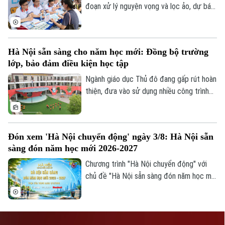
phép số: Số 63/GP-TTDT, cấp ngày 10/05/2023
đoạn xử lý nguyện vọng và lọc ảo, dự báo
điểm chuẩn năm nay đang được nhiều thí
TRANG THÔNG TIN ĐIỆN TỬ
sinh và phụ huynh đặc biệt quan tâm.
CỦA CƠ QUAN BÁO VÀ PHÁT THANH TRUYỀN HÌNH HÀ NỘI
Theo nhận định của các chuyên gia và
Hà Nội sẵn sàng cho năm học mới: Đồng bộ trường
nhiều cơ sở đào tạo, điểm chuẩn đại học
Số 3-5 Huỳnh Thúc Kháng-Phường Láng-Hà Nội
lớp, bảo đảm điều kiện học tập
năm 2026 nhìn chung sẽ không có nhiều
Giám đốc: VŨ MINH TUẤN
biến động so với năm trước.
Ngành giáo dục Thủ đô đang gấp rút hoàn
Phó Giám đốc: Nguyễn Kim Khiêm, Nguyễn Minh Đức, Nguyễn Thành Lợi
thiện, đưa vào sử dụng nhiều công trình
trường học được nâng cấp, xây mới đồng
bộ trước khai giảng. Việc chủ động chuẩn
bị hạ tầng trường lớp được kỳ vọng sẽ
Đón xem 'Hà Nội chuyển động' ngày 3/8: Hà Nội sẵn
giải tỏa sức ép cho các phụ huynh, đồng
sàng đón năm học mới 2026-2027
thời tạo đà bứt phá cho năm học mới.
Chương trình "Hà Nội chuyển động" với
chủ đề "Hà Nội sẵn sàng đón năm học mới
2026-2027" sẽ phát sóng trực tiếp trên
các nền tảng của Cơ quan Báo và phát
thanh, truyền hình Hà Nội vào 19h hôm
nay, ngày 3/8.