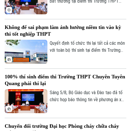
bất thường tại điểm thi Trường THPT
Chuyên Tuyên Quang, Bộ Giáo dục và Đào
tạo đã công bố phương án xử lý.
Không để sai phạm làm ảnh hưởng niềm tin vào kỳ
thi tốt nghiệp THPT
Theo dõi Hà Nội On
Quyết định tổ chức thi lại tất cả các môn
với toàn bộ thí sinh tại điểm thi Trường
THPT chuyên Tuyên Quang được đưa ra
trên cơ sở kết quả điều tra ban đầu của
Bộ Công an, ý kiến của các cơ quan liên
100% thí sinh điểm thi Trường THPT Chuyên Tuyên
quan và quy chế thi hiện hành, nhằm bảo
Quang phải thi lại
đảm sự công bằng, minh bạch của kỳ thi
tốt nghiệp THPT, đồng thời bảo vệ quyền
Sáng 5/8, Bộ Giáo dục và Đào tạo đã tổ
lợi của các thí sinh và giữ vững niềm tin
chức họp báo thông tin về phương án xử
của xã hội đối với kỳ thi.
lý đối với thí sinh tại điểm thi Trường
THPT Chuyên Tuyên Quang trong Kỳ thi
tốt nghiệp THPT năm 2026. Theo đó,
Chuyển đổi trường Đại học Phòng cháy chữa cháy
toàn bộ thí sinh tại điểm thi này sẽ thi lại