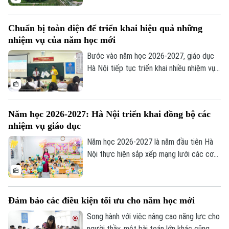
thị đại học Hòa Lạc. Dự kiến hơn 17.000
sinh viên của 11 đơn vị đào tạo sẽ học
Chuẩn bị toàn diện để triển khai hiệu quả những
tập tại đây, mở ra giai đoạn phát triển mới
nhiệm vụ của năm học mới
của mô hình đại học tập trung, hiện đại và
liên ngành.
Bước vào năm học 2026-2027, giáo dục
Hà Nội tiếp tục triển khai nhiều nhiệm vụ
trọng tâm như đổi mới chương trình,
chuyển đổi số, ứng dụng trí tuệ nhân tạo
(AI), giáo dục STEM và nâng cao chất
Năm học 2026-2027: Hà Nội triển khai đồng bộ các
lượng đội ngũ giáo viên. Để những chủ
nhiệm vụ giáo dục
trương này đi vào thực tiễn, vai trò của
các nhà trường là hết sức quan trọng.
Năm học 2026-2027 là năm đầu tiên Hà
Nội thực hiện sắp xếp mạng lưới các cơ
sở giáo dục công lập theo mô hình chính
quyền địa phương hai cấp. Cùng với đó,
ngành Giáo dục Thủ đô triển khai nhiều
Đảm bảo các điều kiện tối ưu cho năm học mới
nhiệm vụ trọng tâm như đổi mới chương
trình, chuyển đổi số, giáo dục STEM, ứng
Song hành với việc nâng cao năng lực cho
dụng trí tuệ nhân tạo (AI) và từng bước
người thầy, một bài toán lớn khác cũng