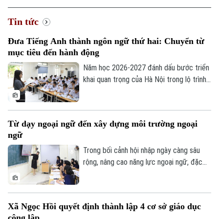
Tin tức
Đưa Tiếng Anh thành ngôn ngữ thứ hai: Chuyển từ
mục tiêu đến hành động
Năm học 2026-2027 đánh dấu bước triển
khai quan trọng của Hà Nội trong lộ trình
đưa tiếng Anh trở thành ngôn ngữ thứ hai
trong trường học. Với quyết tâm thực
hiện mục tiêu này, thành phố ưu tiên đầu
Từ dạy ngoại ngữ đến xây dựng môi trường ngoại
tư cho đội ngũ giáo viên, cơ sở vật chất
ngữ
và học liệu.
Trong bối cảnh hội nhập ngày càng sâu
rộng, nâng cao năng lực ngoại ngữ, đặc
biệt là tiếng Anh, đang trở thành yêu cầu
cấp thiết đối với giáo dục Việt Nam.
Xã Ngọc Hồi quyết định thành lập 4 cơ sở giáo dục
công lập