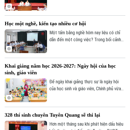
Chuyên Tuyên Quang, Bộ Giáo dục và Đào
tạo quyết định tổ chức thi lại tất cả các
môn đối với toàn bộ thí sinh tại điểm thi
Học một nghề, kiến tạo nhiều cơ hội
này. Thời gian thi lại dự kiến vào ngày 14
và 15/8.
Một tấm bằng nghề hôm nay liệu có chỉ
dẫn đến một công việc? Trong bối cảnh
thị trường lao động liên tục thay đổi, câu
trả lời đang dần khác đi. Điều doanh
nghiệp cần không chỉ là người biết làm
Khai giảng năm học 2026-2027: Ngày hội của học
nghề, mà còn là người có năng lực thích
sinh, giáo viên
ứng, học hỏi và sẵn sàng đảm nhận những
vai trò mới.
Để ngày khai giảng thực sự là ngày hội
của học sinh và giáo viên, Chính phủ vừa
ban hành kế hoạch yêu cầu các bộ, ngành,
địa phương tập trung cao độ chuẩn bị mọi
điều kiện, từ đội ngũ giáo viên, cơ sở vật
328 thí sinh chuyên Tuyên Quang sẽ thi lại
chất đến sách giáo khoa, bảo đảm không
học sinh nào bị bỏ lại phía sau.
Hơn một tháng sau khi phát hiện dấu hiệu