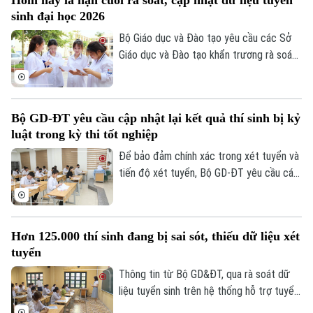
Kinh nghiệm
Thị trường
sinh đại học 2026
Hướng nghiệp
Làng nghề
Y tế
Bộ Giáo dục và Đào tạo yêu cầu các Sở
Thể thao
Đánh giá
Giáo dục và Đào tạo khẩn trương rà soát,
Di tích
Dinh dưỡng
cập nhật dữ liệu tuyển sinh đại học, cao
Bóng đá
Giải trí
đẳng trên Hệ thống hỗ trợ tuyển sinh
Tư vấn sức khỏe
chung, hoàn thành trước 17 giờ hôm nay
Quần vợt
Tin tức
Bộ GD-ĐT yêu cầu cập nhật lại kết quả thí sinh bị kỷ
Đã phát sóng
(24/7/2026). Các điểm tiếp nhận hồ sơ
luật trong kỳ thi tốt nghiệp
được yêu cầu tuyệt đối không để chậm
Golf
Sao
muộn hoặc bỏ sót đơn thư của thí sinh.
Để bảo đảm chính xác trong xét tuyển và
tiến độ xét tuyển, Bộ GD-ĐT yêu cầu các
Điện ảnh
sở cập nhật lại kết quả thi của thí sinh bị
kỷ luật trong kỳ thi tốt nghiệp THPT dẫn
Thời trang
đến thay đổi điểm thi lên Hệ thống hỗ trợ
Hơn 125.000 thí sinh đang bị sai sót, thiếu dữ liệu xét
tuyển sinh chung đối với thi sinh.
Âm nhạc
tuyển
Thông tin từ Bộ GD&ĐT, qua rà soát dữ
liệu tuyển sinh trên hệ thống hỗ trợ tuyển
sinh chung, Bộ nhận thấy một số tồn tại