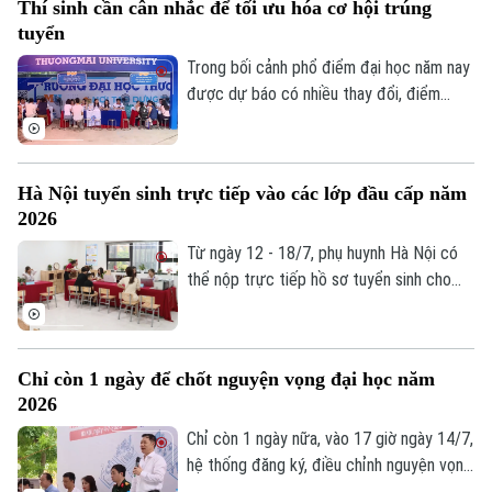
Thí sinh cần cân nhắc để tối ưu hóa cơ hội trúng
sinh và phụ huynh băn khoăn không chỉ là
tuyển
chọn trường nào, mà là học gì để có thể
thích ứng với một thị trường lao động
Trong bối cảnh phổ điểm đại học năm nay
Liên hệ đường dây nóng (bấm để gọi)
đang thay đổi rất nhanh dưới tác động
được dự báo có nhiều thay đổi, điểm
của trí tuệ nhân tạo.
chuẩn của nhiều ngành có thể biến động
Tòa soạn
Tòa soạn
theo cả hai chiều, việc đăng ký nguyện
0865.116.699 (hotline)
0865.116.699
vọng không còn đơn thuần là chọn trường
Hà Nội tuyển sinh trực tiếp vào các lớp đầu cấp năm
yêu thích mà cần có một chiến lược hợp
2026
lý để vừa theo đuổi ước mơ, vừa bảo đảm
cơ hội trúng tuyển.
Từ ngày 12 - 18/7, phụ huynh Hà Nội có
thể nộp trực tiếp hồ sơ tuyển sinh cho
con vào lớp 1, lớp 6 và mầm non 5 tuổi
năm học 2026-2027.
Chỉ còn 1 ngày để chốt nguyện vọng đại học năm
2026
Chỉ còn 1 ngày nữa, vào 17 giờ ngày 14/7,
hệ thống đăng ký, điều chỉnh nguyện vọng
xét tuyển đại học, cao đẳng năm 2026