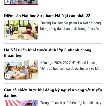
của Bộ Giáo dục và Đào tạo sẽ chính thức
đóng. Đây là thời điểm thí sinh cần khẩn
Điểm sàn Đại học Sư phạm Hà Nội cao nhất 22
trương rà soát toàn bộ thông tin trước
khi chốt nguyện vọng.
Trường Đại học Sư phạm Hà Nội đã công
bố ngưỡng đảm bảo chất lượng đầu vào
(điểm sàn), nhóm ngành đào tạo giáo viên
cao nhất.
Hà Nội triển khai tuyển sinh lớp 6 nhanh chóng,
thuận tiện
Năm học 2026-2027 Hà Nội có khoảng
161.000 học sinh sẽ được tuyển vào lớp
Bản quyền thuộc về Cơ quan Báo và Phát thanh Truyền hình Hà Nội Giấy
6. Bắt đầu từ 7/7 đến 24 giờ ngày 9/7,
phép số: Số 63/GP-TTDT, cấp ngày 10/05/2023
phụ huynh có con vào lớp 6 thực hiện
đăng ký tuyển sinh trực tuyến và chuẩn bị
TRANG THÔNG TIN ĐIỆN TỬ
Cần có chiến lược khi đăng ký nguyện vọng xét tuyển
đầy đủ hồ sơ để việc nhập học diễn ra
CỦA CƠ QUAN BÁO VÀ PHÁT THANH TRUYỀN HÌNH HÀ NỘI
đại học
thuận lợi, đúng quy định.
Số 3-5 Huỳnh Thúc Kháng-Phường Láng-Hà Nội
Trong bối cảnh phổ điểm đại học năm nay