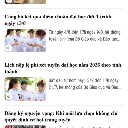
về dữ liệu điểm học bạ, phiếu đăng ký,
minh chứng ưu tiên và chứng chỉ ngoại
Công bố kết quả điểm chuẩn đại học đợt 1 trước
ngữ, dữ liệu khu vực ưu tiên. Cụ thể, hơn
ngày 13/8
125.000 thí sinh chưa được duyệt minh
chứng ưu tiên và chứng chỉ ngoại ngữ.
Từ ngày 4/8 đến 17h ngày 9/8, hệ thống
tuyển sinh của Bộ Giáo dục và Đào tạo
thực hiện lọc ảo toàn quốc. Các trường
đại học phải công bố điểm chuẩn đợt 1
trước ngày 13/8.
Lịch nộp lệ phí xét tuyển đại học năm 2026 theo tỉnh,
thành
Bắt đầu từ hôm nay 15/7 đến 17h ngày
21/7, hệ thống của Bộ Giáo dục và Đào
Theo dõi Hà Nội On
tạo sẽ mở cổng nộp lệ phí xét tuyển trực
tuyến. Để tránh tình trạng nghẽn mạng,
lịch thanh toán tại 34 tỉnh, thành phố đã
Đăng ký nguyện vọng: Khi mỗi lựa chọn không chỉ
được chia làm 6 mốc thời gian khác nhau.
quyết định cơ hội trúng tuyển
Đáng chú ý, các thí sinh tại Hà Nội sẽ nằm