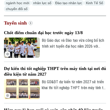
ngành học mới
nhân lực số
Đào tạo nhân lực
Kinh Tế Số
chuyển đổi số
Hà Nội
Hà Nội
Chính trị
Tuyển sinh
Nhịp sống Hà Nội
Thế giới
Chốt điểm chuẩn đại học trước ngày 13/8
Xã hội
Người Hà Nội
Tin tức
Kinh tế
Bộ Giáo dục và Đào tạo vừa công bố lịch
An ninh trật tự
trình xét tuyển đại học năm 2026 với
Khoảnh khắc Hà Nội
Quân sự
nhiều mốc thời gian quan trọng. Đáng chú
Tin tức
Nhà đất
Công nghệ
ý, sau khi hoàn tất quá trình lọc ảo, các cơ
Ẩm thực
Hồ sơ
sở đào tạo sẽ không được điều chỉnh
Cafe sáng
Tin tức
Tàu và Xe
Dự kiến thi tốt nghiệp THPT trên máy tính tại nơi đủ
danh sách thí sinh trúng tuyển và phải
Người Việt 4 phương
điều kiện từ năm 2027
Tài chính Ngân hàng
công bố điểm chuẩn trước 17 giờ ngày
Đầu tư
Ô tô
13/8.
Giáo dục
Bộ GD&ĐT dự kiến từ năm 2027 sẽ triển
Doanh nghiệp
khai thi tốt nghiệp THPT trên máy tính tại
Căn hộ
Tàu
một số địa phương, thí sinh thi trên máy
Tin tức
Văn hóa
và trên giấy sẽ dùng chung đề trắc
Đất đai
Xe máy
nghiệm.
Tuyển sinh
Tin tức
Sức khỏe
Hôm nay là hạn cuối rà soát, cập nhật dữ liệu tuyển