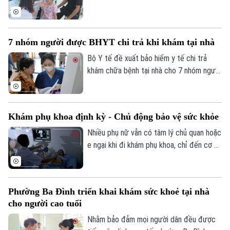
hiện ngay từ công tác phòng ngừa. Tại xã
Phúc Lộc, cùng với chương trình khám
sức khỏe miễn phí cho trẻ dưới 6 tuổi, địa
7 nhóm người được BHYT chi trả khi khám tại nhà
phương đang đồng thời triển khai nhiều
biện pháp phòng, chống dịch bệnh, góp
Bộ Y tế đề xuất bảo hiểm y tế chi trả
phần xây dựng môi trường sống an toàn
khám chữa bệnh tại nhà cho 7 nhóm người
cho người dân.
khó tiếp cận cơ sở y tế, đồng thời mở
rộng thanh toán với khám từ xa và y học
gia đình. Điểm đáng chú ý là lần đầu tiên
Khám phụ khoa định kỳ - Chủ động bảo vệ sức khỏe
quỹ bảo hiểm y tế được đề xuất chi trả
chi phí khám chữa bệnh tại nhà cho nhiều
Nhiều phụ nữ vẫn có tâm lý chủ quan hoặc
nhóm người bệnh không thể, hoặc rất khó
e ngại khi đi khám phụ khoa, chỉ đến cơ sở
đến cơ sở y tế.
y tế khi các triệu chứng đã kéo dài hoặc
ảnh hưởng đến sinh hoạt. Các bác sĩ
khuyến cáo, khám phụ khoa định kỳ giúp
Phường Ba Đình triển khai khám sức khoẻ tại nhà
phát hiện sớm nhiều bệnh lý, điều trị kịp
cho người cao tuổi
thời và bảo vệ sức khỏe lâu dài.
Nhằm bảo đảm mọi người dân đều được