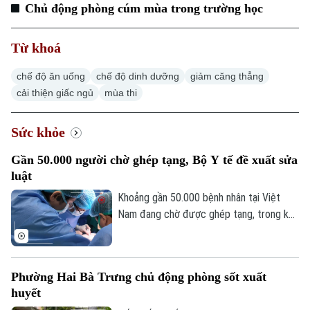
Chủ động phòng cúm mùa trong trường học
Điện ảnh
Thời trang
Từ khoá
Âm nhạc
chế độ ăn uống
chế độ dinh dưỡng
giảm căng thẳng
cải thiện giấc ngủ
mùa thi
Sức khỏe
Gần 50.000 người chờ ghép tạng, Bộ Y tế đề xuất sửa
luật
Khoảng gần 50.000 bệnh nhân tại Việt
Nam đang chờ được ghép tạng, trong khi
nguồn tạng hiến vẫn chưa đáp ứng nhu
cầu. Đây là lý do Bộ Y tế đang đề xuất
sửa đổi Luật Hiến, lấy, ghép mô, bộ phận
Phường Hai Bà Trưng chủ động phòng sốt xuất
cơ thể người và hiến, lấy xác, sau gần 20
huyết
năm thực hiện.