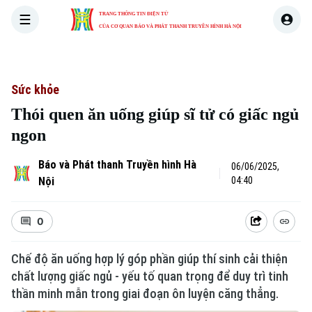
TRANG THÔNG TIN ĐIỆN TỬ
CỦA CƠ QUAN BÁO VÀ PHÁT THANH TRUYỀN HÌNH HÀ NỘI
THỜI SỰ
HÀ NỘI
THẾ GIỚI
KINH TẾ
NHÀ ĐẤT
Sức khỏe
Thói quen ăn uống giúp sĩ tử có giấc ngủ
ngon
Báo và Phát thanh Truyền hình Hà
06/06/2025,
Nội
04:40
0
Chế độ ăn uống hợp lý góp phần giúp thí sinh cải thiện
chất lượng giấc ngủ - yếu tố quan trọng để duy trì tinh
thần minh mẫn trong giai đoạn ôn luyện căng thẳng.