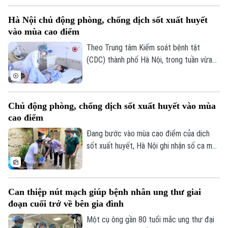
được các chuyên gia đưa ra tại hội thảo
Hà Nội chủ động phòng, chống dịch sốt xuất huyết
Liên hệ đường dây nóng (bấm để gọi)
“Giải pháp nâng cao thị lực trong thời đại
vào mùa cao điểm
số” được báo Nhân dân tổ chức.
Tòa soạn
Tòa soạn
Theo Trung tâm Kiểm soát bệnh tật
0865.116.699 (hotline)
0865.116.699
(CDC) thành phố Hà Nội, trong tuần vừa
qua, số ca mắc sốt xuất huyết trên địa
bàn tăng nhanh do thời tiết mưa nhiều, độ
ẩm cao tạo điều kiện thuận lợi cho muỗi
Chủ động phòng, chống dịch sốt xuất huyết vào mùa
truyền bệnh phát triển.
cao điểm
Đang bước vào mùa cao điểm của dịch
sốt xuất huyết, Hà Nội ghi nhận số ca mắc
có xu hướng gia tăng qua từng tuần.
Trước diễn biến này, cùng với sự vào cuộc
của ngành y tế, việc chủ động phòng bệnh
Can thiệp nút mạch giúp bệnh nhân ung thư giai
ngay từ mỗi gia đình, mỗi khu dân cư
đoạn cuối trở về bên gia đình
được xem là giải pháp quan trọng để ngăn
chặn dịch lây lan.
Một cụ ông gần 80 tuổi mắc ung thư đại