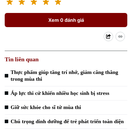
Hồ sơ
Cafe sáng
Tin tức
Tàu và Xe
Người Việt 4 phương
Tài chính Ngân hàng
Xem 0 đánh giá
Đầu tư
Ô tô
Giáo dục
Doanh nghiệp
Căn hộ
Tàu
Tin tức
Văn hóa
Đất đai
Xe máy
Tuyển sinh
Tin tức
Tin liên quan
Sức khỏe
Kinh nghiệm
Thị trường
Hướng nghiệp
Làng nghề
Thực phẩm giúp tăng trí nhớ, giảm căng thẳng
Y tế
Thể thao
trong mùa thi
Đánh giá
Di tích
Dinh dưỡng
Bóng đá
Áp lực thi cử khiến nhiều học sinh bị stress
Giải trí
Tư vấn sức khỏe
Quần vợt
Giữ sức khỏe cho sĩ tử mùa thi
Tin tức
Đã phát sóng
Golf
Chú trọng dinh dưỡng để trẻ phát triển toàn diện
Sao