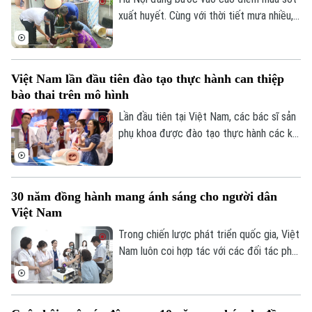
can thiệp bào thai đa chuyên ngành", diễn
xuất huyết. Cùng với thời tiết mưa nhiều,
ra chiều 7/8 tại Hà Nội.
việc học sinh, sinh viên trở lại Thủ đô
chuẩn bị năm học mới khiến nguy cơ dịch
bệnh gia tăng nếu mỗi gia đình và cộng
Việt Nam lần đầu tiên đào tạo thực hành can thiệp
đồng không chủ động thực hiện các biện
bào thai trên mô hình
pháp phòng, chống.
Lần đầu tiên tại Việt Nam, các bác sĩ sản
phụ khoa được đào tạo thực hành các kỹ
thuật can thiệp bào thai trên hệ thống mô
hình mô phỏng hiện đại dưới sự hướng dẫn
trực tiếp của các chuyên gia hàng đầu
30 năm đồng hành mang ánh sáng cho người dân
thế giới. Hoạt động diễn ra trong khuôn
Việt Nam
khổ Hội thảo Quốc tế về Y học bào thai
2026.
Trong chiến lược phát triển quốc gia, Việt
Nam luôn coi hợp tác với các đối tác phát
triển là một nguồn lực quan trọng để nâng
cao chất lượng dịch vụ y tế và bảo đảm
mọi người dân được tiếp cận chăm sóc