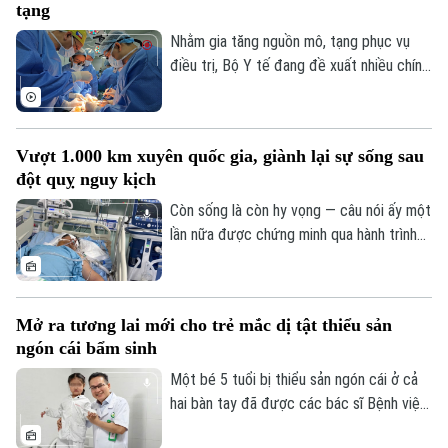
tạng
viện còn giúp nhiều ca nhồi máu cơ tim,
đột quỵ não... được cấp cứu, can thiệp
Nhằm gia tăng nguồn mô, tạng phục vụ
trong “giờ vàng”, mở thêm cơ hội sống và
điều trị, Bộ Y tế đang đề xuất nhiều chính
giảm nguy cơ để lại di chứng cho người
sách mới mang tính đột phá trong dự
bệnh.
thảo Luật sửa đổi, bổ sung một số điều
của Luật Hiến, lấy, ghép mô, bộ phận cơ
Vượt 1.000 km xuyên quốc gia, giành lại sự sống sau
thể người và hiến, lấy xác.
đột quỵ nguy kịch
Còn sống là còn hy vọng — câu nói ấy một
lần nữa được chứng minh qua hành trình
giành giật sự sống đầy kỳ diệu của một
nam giáo viên Việt Nam tại Lào. Bằng sự
kiên cường của người vợ và sự tận tụy
Mở ra tương lai mới cho trẻ mắc dị tật thiểu sản
của các bác sĩ Bệnh viện Bạch Mai, một
ngón cái bẩm sinh
phép màu đã thực sự xảy ra sau hành
trình vượt 1.000 km xuyên đêm.
Một bé 5 tuổi bị thiểu sản ngón cái ở cả
hai bàn tay đã được các bác sĩ Bệnh viện
Hữu nghị Việt Đức thực hiện phẫu thuật