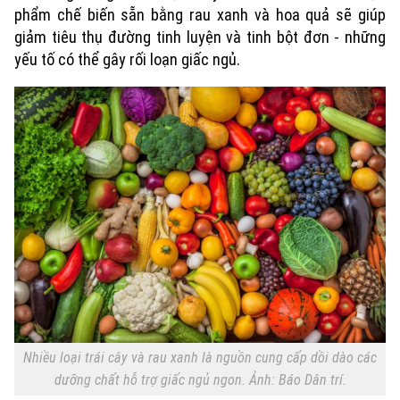
phẩm chế biến sẵn bằng rau xanh và hoa quả sẽ giúp
giảm tiêu thụ đường tinh luyện và tinh bột đơn - những
yếu tố có thể gây rối loạn giấc ngủ.
Xu hướng
Nhiều loại trái cây và rau xanh là nguồn cung cấp dồi dào các
dưỡng chất hỗ trợ giấc ngủ ngon. Ảnh: Báo Dân trí.