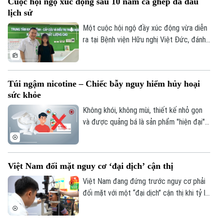
Cuộc hội ngộ xúc động sau 10 năm ca ghép da đầu
sức khỏe công bằng, bền vững. Trong lĩnh
lịch sử
vực chăm sóc mắt và phòng chống mù
lòa, Orbis - tổ chức phi chính phủ quốc tế
Một cuộc hội ngộ đầy xúc động vừa diễn
- đã đồng hành với ngành mắt Việt Nam
ra tại Bệnh viện Hữu nghị Việt Đức, đánh
suốt 30 năm.
dấu mốc 10 năm sau ca vi phẫu ghép da
đầu lịch sử cho một bệnh nhi mới 2 tuổi.
Túi ngậm nicotine – Chiếc bẫy nguy hiểm hủy hoại
sức khỏe
Không khói, không mùi, thiết kế nhỏ gọn
và được quảng bá là sản phẩm "hiện đại",
túi ngậm nicotine đang xuất hiện ngày
càng nhiều trên thị trường. Tuy nhiên,
đằng sau vẻ ngoài tưởng như vô hại ấy là
Việt Nam đối mặt nguy cơ ‘đại dịch’ cận thị
những cảnh báo về nguy cơ gây nghiện
cực mạnh, những hệ lụy với sức khỏe và
Việt Nam đang đứng trước nguy cơ phải
thách thức mới đối với công tác quản lý.
đối mặt với một “đại dịch” cận thị khi tỷ lệ
trẻ em và thanh thiếu niên mắc tật khúc
xạ ngày càng gia tăng. Đây là cảnh báo