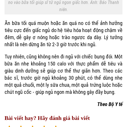
no vào bữa tối giúp sĩ tử ngủ ngon giấc hơn. Ảnh: Báo Thanh
niên.
Ăn bữa tối quá muộn hoặc ăn quá no có thể ảnh hưởng
tiêu cực đến giấc ngủ do hệ tiêu hóa hoạt động chậm về
đêm, dễ gây ợ nóng hoặc trào ngược dạ dày. Lý tưởng
Chuyên mục
nhất là nên dừng ăn từ 2-3 giờ trước khi ngủ.
Thời sự
Tuy nhiên, cũng không nên đi ngủ với chiếc bụng đói. Một
bữa ăn nhẹ khoảng 150 calo với thực phẩm dễ tiêu và
Hà Nội
giàu dinh dưỡng sẽ giúp cơ thể thư giãn hơn. Theo các
Hà Nội
bác sĩ, trước giờ ngủ khoảng 30 phút, có thể dùng nhẹ
Chính trị
một quả chuối, một ly sữa chua, một quả trứng luộc hoặc
Nhịp sống Hà Nội
Thế giới
chút ngũ cốc - giúp ngủ ngon mà không gây đầy bụng.
Xã hội
Người Hà Nội
Tin tức
Kinh tế
Theo Bộ Y tế
An ninh trật tự
Khoảnh khắc Hà Nội
Quân sự
Bài viết hay? Hãy đánh giá bài viết
Tin tức
Nhà đất
Công nghệ
Ẩm thực