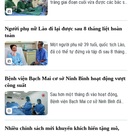
tràng giai đoạn cuối vừa được các bác sĩ
Bệnh viện Thanh Nhàn can thiệp nút mạch
cầm máu thành công, giúp kiểm soát biến
chứng nguy kịch và trở về nhà trong
Người phụ nữ Lào đi lại được sau 8 tháng liệt hoàn
những ngày cuối đời.
toàn
Một người phụ nữ 39 tuổi, quốc tịch Lào,
đã có thể tự đứng và tập đi sau 8 tháng
liệt hoàn toàn hai chân nhờ ca vi phẫu giải
ép tủy cổ thành công tại Bệnh viện Bạch
Mai.
Bệnh viện Bạch Mai cơ sở Ninh Bình hoạt động vượt
công suất
Sau hơn một tháng đi vào hoạt động,
Bệnh viện Bạch Mai cơ sở Ninh Bình đã
vượt 100% công suất giường bệnh, nhiều
chuyên khoa có thời điểm tiến sát 150%.
Không chỉ đáp ứng nhu cầu khám chữa
Nhiều chính sách mới khuyến khích hiến tặng mô,
bệnh ngày càng lớn, sự hiện diện của bệnh